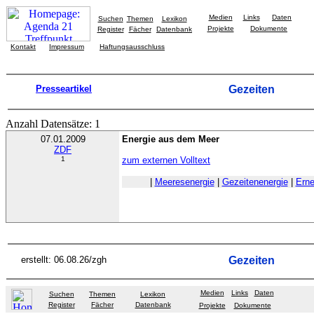
Medien
Links
Daten
Suchen
Themen
Lexikon
Projekte
Dokumente
Register
Fächer
Datenbank
Kontakt
Impressum
Haftungsausschluss
Presseartikel
Gezeiten
Anzahl Datensätze: 1
07.01.2009
Energie aus dem Meer
ZDF
1
zum externen Volltext
|
Meeresenergie
|
Gezeitenenergie
|
Erne
erstellt: 06.08.26/zgh
Gezeiten
Medien
Links
Daten
Suchen
Themen
Lexikon
Register
Fächer
Datenbank
Projekte
Dokumente