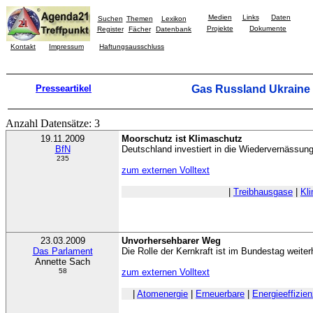
Medien
Links
Daten
Suchen
Themen
Lexikon
Projekte
Dokumente
Register
Fächer
Datenbank
Kontakt
Impressum
Haftungsausschluss
Presseartikel
Gas Russland Ukraine
Anzahl Datensätze: 3
19.11.2009
Moorschutz ist Klimaschutz
BfN
Deutschland investiert in die Wiedervernässun
235
zum externen Volltext
|
Treibhausgase
|
Kl
23.03.2009
Unvorhersehbarer Weg
Das Parlament
Die Rolle der Kernkraft ist im Bundestag weiter
Annette Sach
58
zum externen Volltext
|
Atomenergie
|
Erneuerbare
|
Energieeffizie