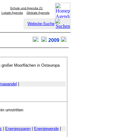
Schule und Agenda 21
Lokale Agenda
Globale Agenda
Website-Suche
2009
g großer Moorflächen in Osteuropa
imawandel
|
hin umstritten
nz
|
Energiesparen
|
Energiewende
|