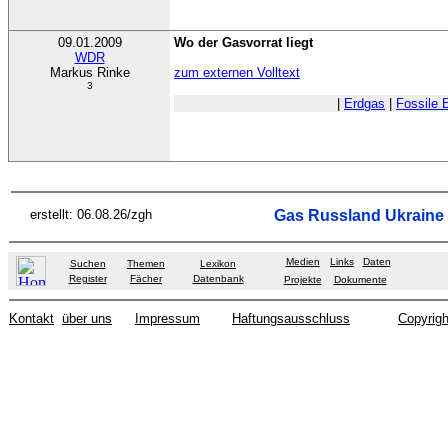
09.01.2009
Wo der Gasvorrat liegt
WDR
Markus Rinke
zum externen Volltext
3
|
Erdgas
|
Fossile 
erstellt: 06.08.26/zgh
Gas Russland Ukraine
Medien
Links
Daten
Suchen
Themen
Lexikon
Register
Fächer
Datenbank
Projekte
Dokumente
Kontakt
über uns
Impressum
Haftungsausschluss
Copyrigh