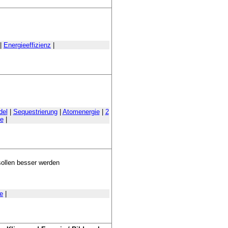
|
Energieeffizienz
|
del
|
Sequestrierung
|
Atomenergie
|
2
le
|
sollen besser werden
e
|