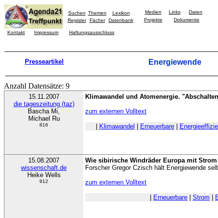
Medien
Links
Daten
Suchen
Themen
Lexikon
Projekte
Dokumente
Register
Fächer
Datenbank
Kontakt
Impressum
Haftungsausschluss
Presseartikel
Energiewende
Anzahl Datensätze: 9
15.11.2007
Klimawandel und Atomenergie. "Abschalten
die tageszeitung (taz)
Bascha Mi,
zum externen Volltext
Michael Ru
816
|
Klimawandel
|
Erneuerbare
|
Energieeffizi
15.08.2007
Wie sibirische Windräder Europa mit Strom
wissenschaft.de
Forscher Gregor Czisch hält Energiewende selb
Heike Wells
912
zum externen Volltext
|
Erneuerbare
|
Strom
|