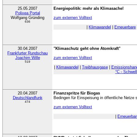
25.05.2007
Energiepolitik: mehr als Klimasache!
Polixea Portal
Wolfgang Gründing
zum externen Volltext
636
|
Klimawandel
|
Erneuerbare
30.04.2007
"Klimaschutz geht ohne Atomkraft"
Frankfurter Rundschau
Joachim Wille
zum externen Volltext
519
|
Klimawandel
|
Treibhausgase
|
Emissionshan
°C - Schwel
20.04.2007
Finanzspritze für Biogas
Deutschlandfunk
Bedingen für Einspeisung in öffentliche Netze 
474
zum externen Volltext
|
Erneuerbar