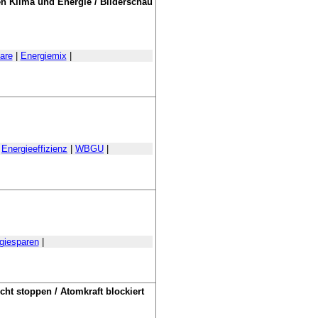
 Klima und Energie / Bilderschau
are
|
Energiemix
|
|
Energieeffizienz
|
WBGU
|
giesparen
|
ht stoppen / Atomkraft blockiert