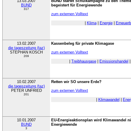
13.03.2007
BUND startet Schulkampagne zu den Themen
BUND
begeistert für Energiewende
317
zum externen Volltext
|
Klima
|
Energie
|
Erneuerb
13.02.2007
Kassenbeleg für private Klimagase
die tageszeitung (taz)
STEPHAN KOSCH
zum externen Volltext
209
|
Treibhausgase
|
Emissionshandel
10.02.2007
Retten wir SO unsere Erde?
die tageszeitung (taz)
PETER UNFRIED
zum externen Volltext
201
|
Klimawandel
|
Ener
10.01.2007
EU-Energieaktionsplan wird Klimawandel nic
BUND
Energiewende
3