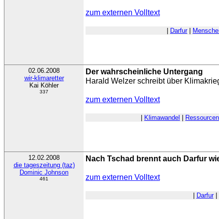
zum externen Volltext
|
Darfur
|
Mensche
02.06.2008
Der wahrscheinliche Untergang
wir-klimaretter
Harald Welzer schreibt über Klimakrie
Kai Köhler
337
zum externen Volltext
|
Klimawandel
|
Ressourcenk
12.02.2008
Nach Tschad brennt auch Darfur wi
die tageszeitung (taz)
Dominic Johnson
zum externen Volltext
461
|
Darfur
|