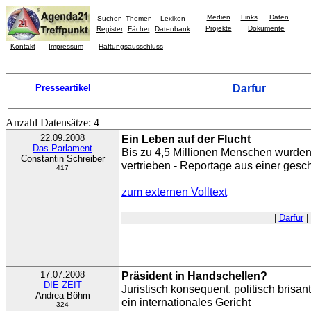
Medien
Links
Daten
Suchen
Themen
Lexikon
Projekte
Dokumente
Register
Fächer
Datenbank
Kontakt
Impressum
Haftungsausschluss
Presseartikel
Darfur
Anzahl Datensätze: 4
22.09.2008
Ein Leben auf der Flucht
Das Parlament
Bis zu 4,5 Millionen Menschen wurden
Constantin Schreiber
vertrieben - Reportage aus einer ge
417
zum externen Volltext
|
Darfur
|
17.07.2008
Präsident in Handschellen?
DIE ZEIT
Juristisch konsequent, politisch brisan
Andrea Böhm
ein internationales Gericht
324