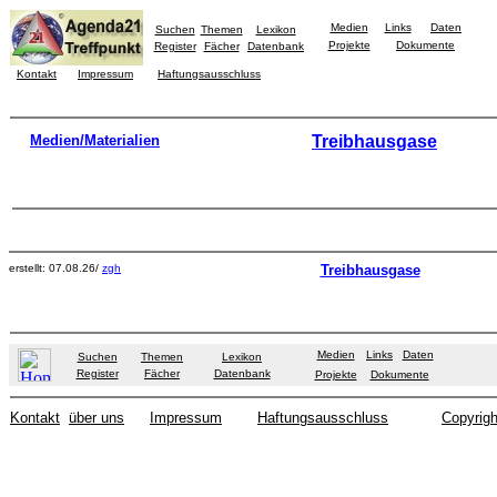
Medien
Links
Daten
Suchen
Themen
Lexikon
Projekte
Dokumente
Register
Fächer
Datenbank
Kontakt
Impressum
Haftungsausschluss
Medien/Materialien
Treibhausgase
erstellt: 07.08.26/
zgh
Treibhausgase
Medien
Links
Daten
Suchen
Themen
Lexikon
Register
Fächer
Datenbank
Projekte
Dokumente
Kontakt
über uns
Impressum
Haftungsausschluss
Copyrigh