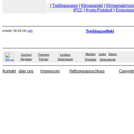
|
Treibhausgase
|
Klimawandel
|
Klimaerwärmun
IPCC
|
Kyoto-Protokoll
|
Emissions
erstellt: 06.08.26/
zgh
Treibhauseffekt
Medien
Links
Daten
Suchen
Themen
Lexikon
Register
Fächer
Datenbank
Projekte
Dokumente
Kontakt
über uns
Impressum
Haftungsausschluss
Copyrigh