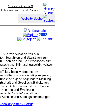
Schule und Agenda 21
Lokale Agenda
Globale Agenda
Website-Suche
2008
 Fülle von Ausschnitten aus
e Infografiken und Statistiken zum
n. Themen sind u.a.: Prognosen zum
utschland; Klimaschutzpolitik weltweit
-Fußabdruck.
effektiv beim Verstehen der
tshilfen und - vorschläge regen an,
n und eine eigene begründete Meinung
rtschaft und Gesellschaft diskutiert
, wie z.B. Tempolimit, klimaschonend
ei Konsum und Ernährung.
 in der Schule" vielfältige
in Schulen und Bildungseinrichtungen.
linkten Aspekten / Bezug