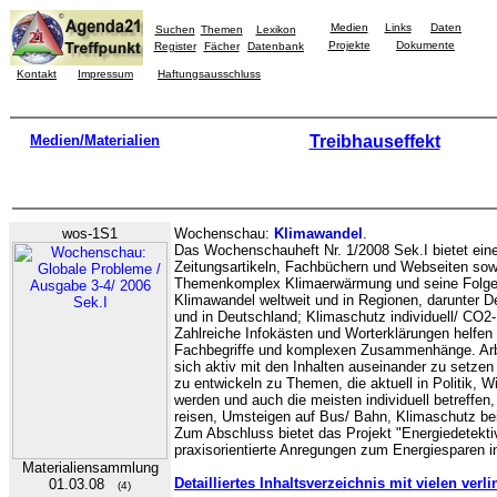
Medien
Links
Daten
Suchen
Themen
Lexikon
Projekte
Dokumente
Register
Fächer
Datenbank
Kontakt
Impressum
Haftungsausschluss
Medien/Materialien
Treibhauseffekt
wos-1S1
Wochenschau:
Klimawandel
.
Das Wochenschauheft Nr. 1/2008 Sek.I bietet eine
Zeitungsartikeln, Fachbüchern und Webseiten sowi
Themenkomplex Klimaerwärmung und seine Folge
Klimawandel weltweit und in Regionen, darunter De
und in Deutschland; Klimaschutz individuell/ CO2
Zahlreiche Infokästen und Worterklärungen helfen 
Fachbegriffe und komplexen Zusammenhänge. Arbei
sich aktiv mit den Inhalten auseinander zu setze
zu entwickeln zu Themen, die aktuell in Politik, Wi
werden und auch die meisten individuell betreffen
reisen, Umsteigen auf Bus/ Bahn, Klimaschutz b
Zum Abschluss bietet das Projekt "Energiedetektive
praxisorientierte Anregungen zum Energiesparen 
Materialiensammlung
Detailliertes Inhaltsverzeichnis mit vielen ver
01.03.08
(4)