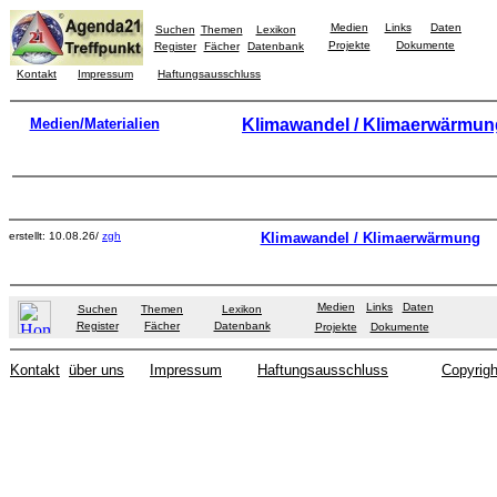
Medien
Links
Daten
Suchen
Themen
Lexikon
Projekte
Dokumente
Register
Fächer
Datenbank
Kontakt
Impressum
Haftungsausschluss
Medien/Materialien
Klimawandel / Klimaerwärmun
erstellt: 10.08.26/
zgh
Klimawandel / Klimaerwärmung
Medien
Links
Daten
Suchen
Themen
Lexikon
Register
Fächer
Datenbank
Projekte
Dokumente
Kontakt
über uns
Impressum
Haftungsausschluss
Copyrigh