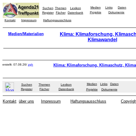
Medien
Links
Daten
Suchen
Themen
Lexikon
Projekte
Dokumente
Register
Fächer
Datenbank
Kontakt
Impressum
Haftungsausschluss
Medien/Materialien
Klima: Klimaforschung, Klimasch
Klimawandel
erstellt: 07.08.26/
zgh
Klima: Klimaforschung, Klimaschutz, Klim
Medien
Links
Daten
Suchen
Themen
Lexikon
Register
Fächer
Datenbank
Projekte
Dokumente
Kontakt
über uns
Impressum
Haftungsausschluss
Copyrigh