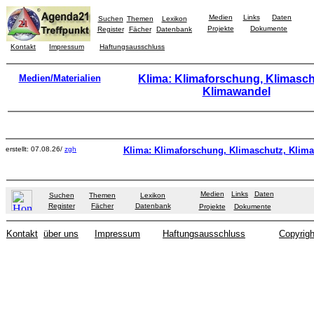
Medien
Links
Daten
Suchen
Themen
Lexikon
Projekte
Dokumente
Register
Fächer
Datenbank
Kontakt
Impressum
Haftungsausschluss
Medien/Materialien
Klima: Klimaforschung, Klimasch
Klimawandel
erstellt: 07.08.26/
zgh
Klima: Klimaforschung, Klimaschutz, Klim
Medien
Links
Daten
Suchen
Themen
Lexikon
Register
Fächer
Datenbank
Projekte
Dokumente
Kontakt
über uns
Impressum
Haftungsausschluss
Copyrigh