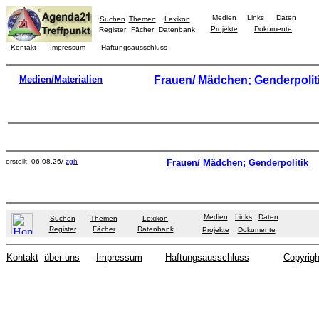
Medien
Links
Daten
Suchen
Themen
Lexikon
Projekte
Dokumente
Register
Fächer
Datenbank
Kontakt
Impressum
Haftungsausschluss
Medien/Materialien
Frauen/ Mädchen; Genderpolit
erstellt: 06.08.26/
zgh
Frauen/ Mädchen; Genderpolitik
Medien
Links
Daten
Suchen
Themen
Lexikon
Register
Fächer
Datenbank
Projekte
Dokumente
Kontakt
über uns
Impressum
Haftungsausschluss
Copyrigh