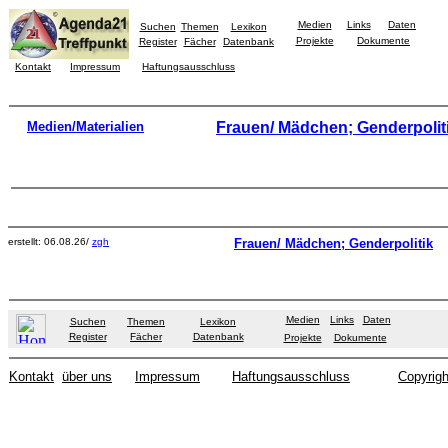
Medien
Links
Daten
Suchen
Themen
Lexikon
Projekte
Dokumente
Register
Fächer
Datenbank
Kontakt
Impressum
Haftungsausschluss
Medien/Materialien
Frauen/ Mädchen; Genderpolit
erstellt: 06.08.26/
zgh
Frauen/ Mädchen; Genderpolitik
Medien
Links
Daten
Suchen
Themen
Lexikon
Register
Fächer
Datenbank
Projekte
Dokumente
Kontakt
über uns
Impressum
Haftungsausschluss
Copyrigh