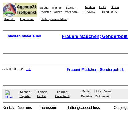
Medien
Links
Daten
Suchen
Themen
Lexikon
Projekte
Dokumente
Register
Fächer
Datenbank
Kontakt
Impressum
Haftungsausschluss
Medien/Materialien
Frauen/ Mädchen; Genderpolit
erstellt: 08.08.26/
zgh
Frauen/ Mädchen; Genderpolitik
Medien
Links
Daten
Suchen
Themen
Lexikon
Register
Fächer
Datenbank
Projekte
Dokumente
Kontakt
über uns
Impressum
Haftungsausschluss
Copyrigh