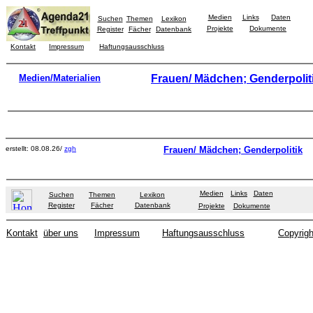
Medien
Links
Daten
Suchen
Themen
Lexikon
Projekte
Dokumente
Register
Fächer
Datenbank
Kontakt
Impressum
Haftungsausschluss
Medien/Materialien
Frauen/ Mädchen; Genderpolit
erstellt: 08.08.26/
zgh
Frauen/ Mädchen; Genderpolitik
Medien
Links
Daten
Suchen
Themen
Lexikon
Register
Fächer
Datenbank
Projekte
Dokumente
Kontakt
über uns
Impressum
Haftungsausschluss
Copyrigh