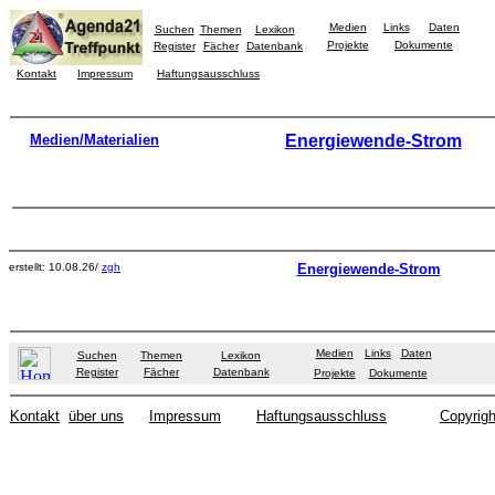
Medien
Links
Daten
Suchen
Themen
Lexikon
Projekte
Dokumente
Register
Fächer
Datenbank
Kontakt
Impressum
Haftungsausschluss
Medien/Materialien
Energiewende-Strom
erstellt: 10.08.26/
zgh
Energiewende-Strom
Medien
Links
Daten
Suchen
Themen
Lexikon
Register
Fächer
Datenbank
Projekte
Dokumente
Kontakt
über uns
Impressum
Haftungsausschluss
Copyrigh