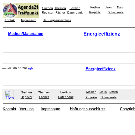
Medien
Links
Daten
Suchen
Themen
Lexikon
Projekte
Dokumente
Register
Fächer
Datenbank
Kontakt
Impressum
Haftungsausschluss
Medien/Materialien
Energieeffizienz
erstellt: 06.08.26/
zgh
Energieeffizienz
Medien
Links
Daten
Suchen
Themen
Lexikon
Register
Fächer
Datenbank
Projekte
Dokumente
Kontakt
über uns
Impressum
Haftungsausschluss
Copyrigh