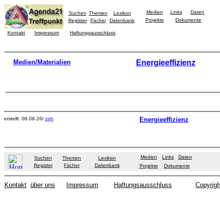
Medien
Links
Daten
Suchen
Themen
Lexikon
Projekte
Dokumente
Register
Fächer
Datenbank
Kontakt
Impressum
Haftungsausschluss
Medien/Materialien
Energieeffizienz
erstellt: 06.08.26/
zgh
Energieeffizienz
Medien
Links
Daten
Suchen
Themen
Lexikon
Register
Fächer
Datenbank
Projekte
Dokumente
Kontakt
über uns
Impressum
Haftungsausschluss
Copyrigh