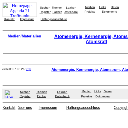
Medien
Links
Daten
Suchen
Themen
Lexikon
Projekte
Dokumente
Register
Fächer
Datenbank
Kontakt
Impressum
Haftungsausschluss
Medien/Materialien
Atomenergie, Kernenergie, Atoms
Atomkraft
erstellt: 07.08.26/
zgh
Atomenergie, Kernenergie, Atomstrom, Ato
Medien
Links
Daten
Suchen
Themen
Lexikon
Register
Fächer
Datenbank
Projekte
Dokumente
Kontakt
über uns
Impressum
Haftungsausschluss
Copyrigh