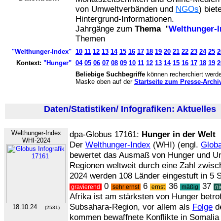
von Umweltverbänden und
NGOs
) biet
Hintergrund-Informationen.
Jahrgänge zum
Thema
"
Welthunger-I
Themen
"Welthunger-Index"
10
11
12
13
14
15
16
17
18
19
20
21
22
23
24
25
2
Kontext:
"Hunger"
04
05
06
07
08
09
10
11
12
13
14
15
16
17
18
19
2
Beliebige Suchbegriffe
können recherchiert werde
Maske oben auf der
Startseite zum Presse-Archi
Daten/Statistiken/ Infografiken: Aktuelles
(
Welthunger-Index
dpa-Globus 17161:
Hunger in der Welt
WHI-2024
Der
Welthunger-Index
(WHI) (engl.
Globa
bewertet das Ausmaß von Hunger und Un
Regionen weltweit durch eine Zahl zwis
2024 werden 108 Länder eingestuft in 5 
0
6
36
37
gravierend
sehr ernst
ernst
mäßig
ni
Afrika ist am stärksten von Hunger betro
Subsahara-Region, vor allem als
Folge
d
18.10.24
(2531)
kommen bewaffnete Konflikte in Somalia 