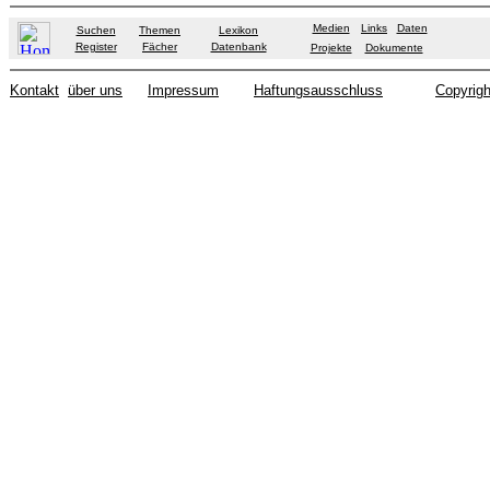
Medien
Links
Daten
Suchen
Themen
Lexikon
Register
Fächer
Datenbank
Projekte
Dokumente
Kontakt
über uns
Impressum
Haftungsausschluss
Copyrigh