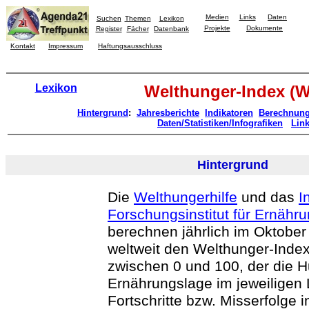
Medien
Links
Daten
Suchen
Themen
Lexikon
Projekte
Dokumente
Register
Fächer
Datenbank
Kontakt
Impressum
Haftungsausschluss
Lexikon
Welthunger-Index (W
Hintergrund
:
Jahresberichte
Indikatoren
Berechnun
Daten/Statistiken/Infografiken
Lin
Hintergrund
Die
Welthungerhilfe
und das
I
Forschungsinstitut für Ernähru
berechnen jährlich im Oktober
weltweit den Welthunger-Index
zwischen 0 und 100, der die H
Ernährungslage im jeweiligen
Fortschritte bzw. Misserfolge 