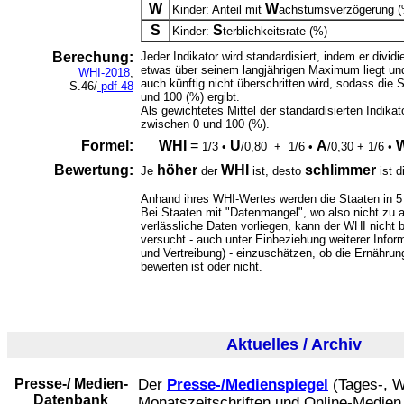
W
W
Kinder: Anteil mit
achstumsverzögerung (
S
S
Kinder:
terblichkeitsrate (%)
Berechung:
Jeder Indikator wird standardisiert, indem er divid
etwas über seinem langjährigen Maximum liegt u
WHI-2018
,
auch künftig nicht überschritten wird, sodass die 
S.46/
pdf-48
und 100 (%) ergibt.
Als gewichtetes Mittel der standardisierten Indika
zwischen 0 und 100 (%).
Formel:
WHI
=
U
A
1/3 •
/0,80 + 1/6 •
/0,30 + 1/6 •
Bewertung:
höher
WHI
schlimmer
Je
der
ist, desto
ist d
Anhand ihres WHI-Wertes werden die Staaten in 5 K
Bei Staaten mit "Datenmangel", wo also nicht zu a
verlässliche Daten vorliegen, kann der WHI nicht
versucht - auch unter Einbeziehung weiterer Inform
und Vertreibung) - einzuschätzen, ob die Ernährun
bewerten ist oder nicht.
Aktuelles / Archiv
Presse-/ Medien-
Der
Presse-/Medienspiegel
(Tages-, W
Datenbank
Monatszeitschriften und Online-Medien