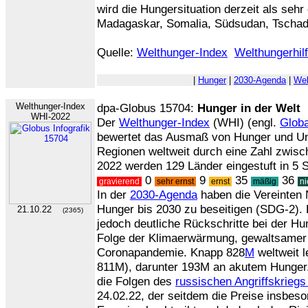
wird die Hungersituation derzeit als sehr 
Madagaskar, Somalia, Südsudan, Tscha
Quelle:
Welthunger-Index
Welthungerhil
|
Hunger
|
2030-Agenda
|
Wel
Welthunger-Index
dpa-Globus 15704:
Hunger in der Welt
WHI-2022
Der
Welthunger-Index
(WHI) (engl.
Globa
bewertet das Ausmaß von Hunger und Un
Regionen weltweit durch eine Zahl zwis
2022 werden 129 Länder eingestuft in 5 
0
9
35
36
gravierend
sehr ernst
ernst
mäßig
ni
In der
2030-Agenda
haben die Vereinten 
Hunger bis 2030 zu beseitigen (SDG-2).
21.10.22
(2365)
jedoch deutliche Rückschritte bei der H
Folge der Klimaerwärmung, gewaltsamer 
Coronapandemie. Knapp 828
M
weltweit l
811M), darunter 193M an akutem Hunger.
die Folgen des
russischen Angriffskriegs
24.02.22, der seitdem die Preise insbes