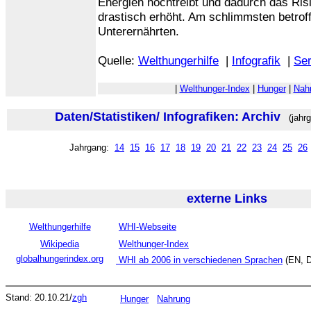
Energien hochtreibt und dadurch das Ri
drastisch erhöht. Am schlimmsten betrof
Unterernährten.
Quelle:
Welthungerhilfe
|
Infografik
|
Ser
|
Welthunger-Index
|
Hunger
|
Nah
Daten/Statistiken/ Infografiken: Archiv
(jahrg
Jahrgang:
14
15
16
17
18
19
20
21
22
23
24
25
26
externe Links
Welthungerhilfe
WHI-Webseite
Wikipedia
Welthunger-Index
globalhungerindex.org
WHI ab 2006 in verschiedenen Sprachen
(EN, D
Stand: 20.10.21/
zgh
Hunger
Nahrung