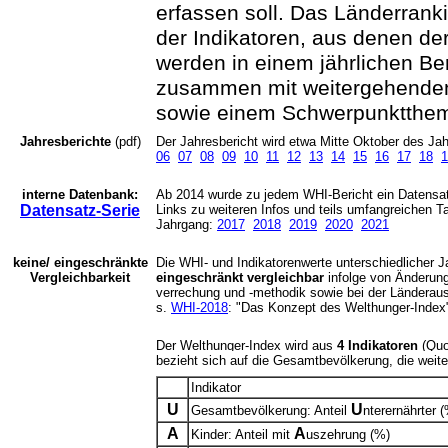
erfassen soll. Das Länderrank
der Indikatoren, aus denen de
werden in einem jährlichen Beri
zusammen mit weitergehenden
sowie einem Schwerpunktthe
Jahresberichte
(pdf)
Der Jahresbericht wird etwa Mitte Oktober des Jahr
06
07
08
09
10
11
12
13
14
15
16
17
18
1
interne Datenbank:
Ab 2014 wurde zu jedem WHI-Bericht ein Datensatz
Datensatz-Serie
Links zu weiteren Infos und teils umfangreichen T
Jahrgang:
2017
2018
2019
2020
2021
keine/ eingeschränkte
Die WHI- und Indikatorenwerte unterschiedlicher 
Vergleichbarkeit
eingeschränkt vergleichbar
infolge von Änderung
verrechung und -methodik sowie bei der Länderau
s.
WHI-2018
: "Das Konzept des Welthunger-Index",
Der Welthunger-Index wird aus
4 Indikatoren
(Quo
bezieht sich auf die Gesamtbevölkerung, die weit
Indikator
U
U
Gesamtbevölkerung: Anteil
nterernährter 
A
A
Kinder: Anteil mit
uszehrung (%)