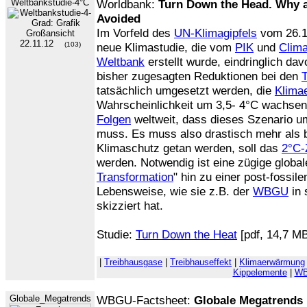
Weltbankstudie-4°C
Worldbank:
Turn Down the Head. Why 
Avoided
Im Vorfeld des
UN-Klimagipfels
vom 26.1
22.11.12
(103)
neue Klimastudie, die vom
PIK
und
Clima
Weltbank
erstellt wurde, eindringlich dav
bisher zugesagten Reduktionen bei den
tatsächlich umgesetzt werden, die
Klima
Wahrscheinlichkeit um 3,5- 4°C wachsen
Folgen
weltweit, dass dieses Szenario 
muss. Es muss also drastisch mehr als b
Klimaschutz getan werden, soll das
2°C-
werden. Notwendig ist eine zügige globa
Transformation
" hin zu einer post-fossil
Lebensweise, wie sie z.B. der
WBGU
in
skizziert hat.
Studie:
Turn Down the Heat
[pdf, 14,7 M
|
Treibhausgase
|
Treibhauseffekt
|
Klimaerwärmung
Kippelemente
|
W
Globale_Megatrends
WBGU-Factsheet:
Globale Megatrends