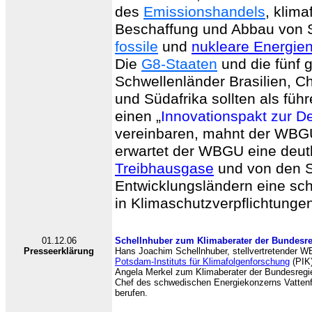
des
Emissionshandels
, klima
Beschaffung und Abbau von S
fossile
und
nukleare Energie
Die
G8-Staaten
und die fünf 
Schwellenländer Brasilien, Ch
und Südafrika sollten als füh
einen „
Innovationspakt zur D
vereinbaren, mahnt der WBG
erwartet der WBGU eine deut
Treibhausgase
und von den S
Entwicklungsländern eine sch
in Klimaschutzverpflichtunge
01.12.06
Schellnhuber zum Klimaberater der Bundesr
Presseerklärung
Hans Joachim Schellnhuber, stellvertretender W
Potsdam-Instituts für Klimafolgenforschung
(PIK)
Angela Merkel zum Klimaberater der Bundesregie
Chef des schwedischen Energiekonzerns Vattenfa
berufen.