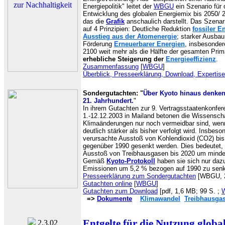
Energiepolitik" leitet der
WBGU
ein Szenario für 
Entwicklung des globalen Energiemix bis 2050/ 
das die
Grafik
anschaulich darstellt. Das Szenari
auf 4 Prinzipien: Deutliche Reduktion
fossiler E
Ausstieg aus der Atomenergie
; starker Ausbau
Förderung
Erneuerbarer Energien
, insbesonder
2100 weit mehr als die Hälfte der gesamten Primä
erhebliche Steigerung der
Energieeffizienz
.
Zusammenfassung
[
WBGU
]
Überblick, Presseerklärung, Download, Expertis
Sondergutachten: "
Über Kyoto hinaus denken 
21. Jahrhundert.
"
In ihrem Gutachten zur 9. Vertragsstaatenkonf
1.-12.12.2003 in Mailand betonen die Wissenschaf
Klimaänderungen nur noch vermeidbar sind, wen
deutlich stärker als bisher verfolgt wird. Insb
verursachte Ausstoß von Kohlendioxid (CO2) bi
gegenüber 1990 gesenkt werden. Dies bedeutet, d
Ausstoß von Treibhausgasen bis 2020 um minde
Gemäß
Kyoto-Protokoll
haben sie sich nur dazu 
Emissionen um 5,2 % bezogen auf 1990 zu sen
Presseerklärung zum Sondergutachten
[WBGU, 2
Gutachten online
[
WBGU
]
Gutachten zum Download
[pdf, 1,6 MB; 99 S. ;
=>
Dokumente
Klimawandel
Treibhausga
Entgelte
für die Nutzung globa
2.3.02