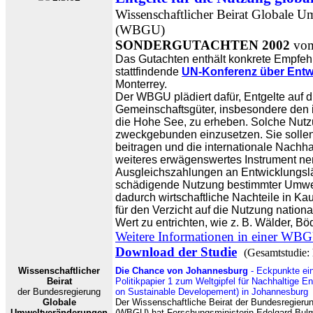
Wissenschaftlicher Beirat Globale 
(WBGU)
SONDERGUTACHTEN 2002
vom
Das Gutachten enthält konkrete Empfehl
stattfindende
UN-Konferenz über Entw
Monterrey.
Der WBGU plädiert dafür, Entgelte auf 
Gemeinschaftsgüter, insbesondere den i
die Hohe See, zu erheben. Solche Nutz
zweckgebunden einzusetzen. Sie sollen
beitragen und die internationale Nachhalt
weiteres erwägenswertes Instrument n
Ausgleichszahlungen an Entwicklungslä
schädigende Nutzung bestimmter Umwel
dadurch wirtschaftliche Nachteile in K
für den Verzicht auf die Nutzung natio
Wert zu entrichten, wie z. B. Wälder, B
Weitere Informationen in einer WBG
Download der Studie
(Gesamtstudie:
Wissenschaftlicher
Die Chance von Johannesburg
- Eckpunkte ein
Beirat
Politikpapier 1 zum Weltgipfel für Nachhaltige
der Bundesregierung
on Sustainable Developement) in Johannesburg
Globale
Der Wissenschaftliche Beirat der Bundesregier
Umweltveränderungen
(WBGU) hat Forschungsministerin Edelgard Bulma