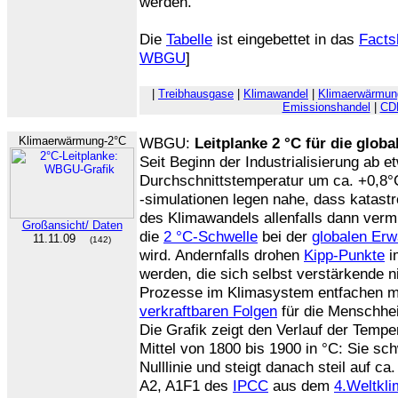
werden.
Die
Tabelle
ist eingebettet in das
Facts
WBGU
]
|
Treibhausgase
|
Klimawandel
|
Klimaerwärmun
Emissionshandel
|
CD
Klimaerwärmung-2°C
WBGU:
Leitplanke 2 °C für die glo
Seit Beginn der Industrialisierung ab e
Durchschnittstemperatur um ca. +0,8°
-simulationen legen nahe, dass katastr
des Klimawandels allenfalls dann ver
Großansicht/ Daten
die
2 °C-Schwelle
bei der
globalen Er
11.11.09
(142)
wird. Andernfalls drohen
Kipp-Punkte
i
werden, die sich selbst verstärkende
Prozesse im Klimasystem entfachen m
verkraftbaren Folgen
für die Menschhei
Die Grafik zeigt den Verlauf der Temp
Mittel von 1800 bis 1900 in °C: Sie sc
Nulllinie und steigt danach steil auf c
A2, A1F1 des
IPCC
aus dem
4.Weltkli