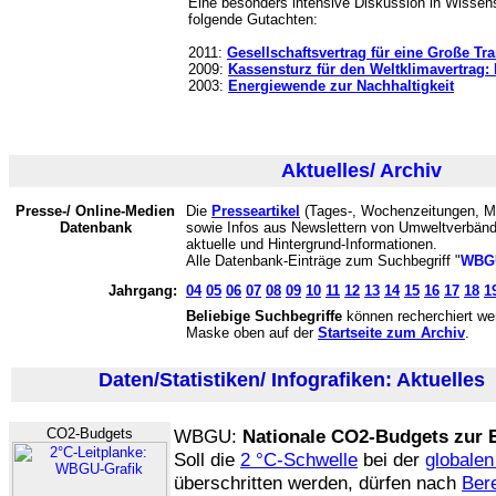
Eine besonders intensive Diskussion in Wissensc
folgende Gutachten:
2011:
Gesellschaftsvertrag für eine Große Tr
2009:
Kassensturz für den Weltklimavertrag:
2003:
Energiewende zur Nachhaltigkeit
Aktuelles/ Archiv
Presse-/ Online-Medien
Die
Presseartikel
(Tages-, Wochenzeitungen, Mo
Datenbank
sowie Infos aus Newslettern von Umweltverbän
aktuelle und Hintergrund-Informationen.
Alle Datenbank-Einträge zum Suchbegriff "
WBG
Jahrgang:
04
05
06
07
08
09
10
11
12
13
14
15
16
17
18
1
Beliebige Suchbegriffe
können recherchiert wer
Maske oben auf der
Startseite zum Archiv
.
Daten/Statistiken/ Infografiken: Aktuelles
(
CO2-Budgets
WBGU:
Nationale CO2-Budgets zur E
Soll die
2 °C-Schwelle
bei der
globale
überschritten werden, dürfen nach
Ber