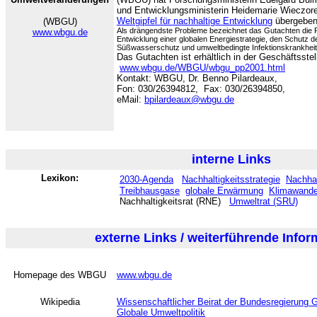
und Entwicklungsministerin Heidemarie Wieczor
Weltgipfel für nachhaltige Entwicklung
übergeben
(WBGU)
Als drängendste Probleme bezeichnet das Gutachten die Re
www.wbgu.de
Entwicklung einer globalen Energiestrategie, den Schutz der
Süßwasserschutz und umweltbedingte Infektionskrankheit
Das Gutachten ist erhältlich in der Geschäftsstel
www.wbgu.de/WBGU/wbgu_pp2001.html
Kontakt: WBGU, Dr. Benno Pilardeaux,
Fon: 030/26394812, Fax: 030/26394850,
eMail:
bpilardeaux@wbgu.de
interne Links
Lexikon:
2030-Agenda
Nachhaltigkeitsstrategie
Nachhal
Treibhausgase
globale Erwärmung
Klimawande
Nachhaltigkeitsrat (RNE)
Umweltrat (SRU)
externe Links / weiterführende Info
Homepage des WBGU
www.wbgu.de
Wikipedia
Wissenschaftlicher Beirat der Bundesregierung
Globale Umweltpolitik