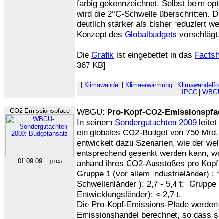
farbig gekennzeichnet. Selbst beim op
wird die 2°C-Schwelle überschritten. 
deutlich stärker als bisher reduziert 
Konzept des
Globalbudgets
vorschlägt
Die
Grafik
ist eingebettet in das
Factsh
367 KB]
|
Klimawandel
|
Klimaerwärmung
|
Klimawandelfo
IPCC
|
WBG
CO2-Emissionspfade
WBGU:
Pro-Kopf-CO2-Emissionspfad
In seinem
Sondergutachten 2009
leitet
ein globales CO2-Budget von 750 Mrd.
entwickelt dazu Szenarien, wie der w
entsprechend gesenkt werden kann, wo
01.09.09
anhand ihres CO2-Ausstoßes pro Kopf
(104)
Gruppe 1 (vor allem Industrieländer) : 
Schwellenländer ): 2,7 - 5,4 t; Gruppe
Entwicklungsländer): < 2,7 t.
Die Pro-Kopf-Emissions-Pfade werden 
Emissionshandel berechnet, so dass s