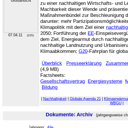
zu einer nachhaltigen Wirtschafts- und L
Machbarkeit dieser Wende und präsentie
Maßnahmenbündel zur Beschleunigung de
darunter: mehr Partizipationsmöglichkeit
Klimapolitik mit dem Ziel einer
nachhalti
2050; Fortführung der
EE
-Einspeisevergü
07.04.11
(105)
dem Ziel, Energiearmut durch nachhalti
nachhaltige Landnutzung und Urbanisieru
Klimaabkommen;
G20
-Fahrplan für glob
Überblick
Presseerklärung
Zusammen
(4,9 MB)
Factsheets:
Gesellschaftsvertrag
Energiesysteme
M
Bildung
|
Nachhaltigkeit
|
Globale Agenda 21
|
Klimaerwärmu
WBGU
|
Dokumente: Archiv
(jahrgangsweise chr
Jahrgang:
Alle