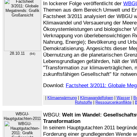
In lockerer Folge veröffentlicht der
WBG
Themen aus dem Bereich Umwelt und Ent
Factsheet 3/2011 analysiert der WBGU w
Klimawandel und Versauerung der Meere;
Ökosystemleistungen und biologischer Vi
Verknappung von überlebenswichtigen R
Nahrung, Energie); Bevölkerung und Urb
Demokratisierung. Angesichts dieser Meg
28.10.11
Übernutzung an die planetarischen Gren
(94)
Lebensgrundlagen gefährden, hält der 
"
Transformation zur klimaverträglichen, 
zukunftsfähigen Gesellschaft
" für notwen
Downlod:
Factsheet 3/2011: Globale Meg
|
Klimaerwärmung
|
Klimawandelfolgen
|
Wasser
|
B
Rohstoffe
|
Ressourcenkonflikte
|
B
WBGU-
WBGU:
Welt im Wandel: Gesellschafts
Hauptgutachten-2011
Transformation
In seinem Hauptgutachten 2011 begründ
Forderung einer grundlegenden Wende we