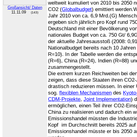
weltweit kumuliert von 2010 bis 2050 
Großansicht/ Daten
CO2 (
Globalbudget
) emittiert werden.
11.11.09
(143)
Jahr 2010 von ca. 6,9 Mrd.(G) Mensch
ergeben sich jährlich pro Kopf rund 750
Deutschland mit einer Bevölkerung von 
nationales Budget von ca. 750 Gt/ 6,9G
der aktuelle Jahresausstoß (2008: 0,9
Nationalbudget bereits nach 10 Jahren
R=10). In der Tabelle werden die ents
(R=6), China (R=24), Indien (R=88) u
zusammengestellt.
Die extrem kurzen Reichweiten bei den
zeigen, dass diese Staaten ihren CO2-
drastisch reduzieren müssen. In einer
sog.
flexiblen Mechanismen
des
Kyoto
CDM-Projekte
,
Joint Implementation
) 
ermöglichen, einen Teil ihrer CO2-Eins
China zu realisieren und dadurch ein 
Emissionshandel müssten die Industri
Kopf im Durchschnitt bereits 2025 auf 
Emissionshandel müsste er bis 2050 au