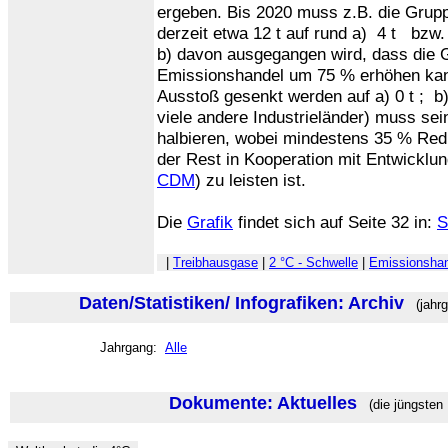
ergeben. Bis 2020 muss z.B. die Grup
derzeit etwa 12 t auf rund a) 4 t bzw.
b) davon ausgegangen wird, dass die 
Emissionshandel um 75 % erhöhen ka
Ausstoß gesenkt werden auf a) 0 t ; b)
viele andere Industrieländer) muss s
halbieren, wobei mindestens 35 % Red
der Rest in Kooperation mit Entwicklun
CDM
) zu leisten ist.
Die
Grafik
findet sich auf Seite 32 in:
S
|
Treibhausgase
|
2 °C - Schwelle
|
Emissionsha
Daten/Statistiken/ Infografiken: Archiv
(jahrg
Jahrgang:
Alle
Dokumente: Aktuelles
(die jüngsten