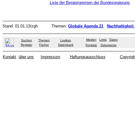
Liste der Beratergremien der Bundesregierung
Stand:
01.01.13
/zgh
Themen:
Globale Agenda 21
Nachhaltigkeit
Medien
Links
Daten
Suchen
Themen
Lexikon
Register
Fächer
Datenbank
Projekte
Dokumente
Kontakt
über uns
Impressum
Haftungsausschluss
Copyrigh