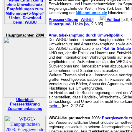
Entwicklungs- und Umweltschutzzielen. Im Sept
Regierungschefs der Welt in New York beim "
Mil
Umsetzung der
Millenniumsziele
bilanzieren.
Presseerklärung
[
WBGU
]
Volltext
[pdf, 
Hintergrund/ Links
[
vv
, 9.6.05]
Hauptgutachten 2004
Armutsbekämpfung durch Umweltpolitik
Der WBGU fordert in seinem Hauptgutachten 200
Umweltschutz und Armutsbekämpfung sowie eine
Der WBGU schlägt dazu einen "
Rat für Global
UNO vor, der die Politik zu Umwelt und Entwickl
und den Internationalen Währungsfonds auf eine
verpflichten soll. Außerdem schlägt der WBGU v
Subventionen und Handelsbarrieren abzubauen un
Unternehmen und Staaten durchzusetzen.
Weitere Themen sind u.a.: i
nternationale Verträ
großer Feuchtgebiete; sauberes Trinkwasser al
Versalzung von Böden; Abbau der Agrarsubventio
Flüchtlinge aus Umweltgründen.
Im Hinblick auf die Bundesregierung mahnt de
sicherstellen, dass Handels-, Wirtschafts-, Siche
Überblick
Entwicklungs- und Umweltpolitik nicht konterkari
Presseerklärung
mehr ..
[taz, 2.12.04]
Zusammenfassung
WBGU-Hauptgutachten 2003:
Energiewende zu
Der Wissenschaftlicher Beirat Globale Umweltve
regierung entwickelt in seinem Jahresgutachten 
Energieversorung. Aus "Leitplanken einer nachha