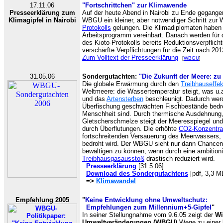
17.11.06
"Fortschrittchen" zur Klimawende
Presseerklärung zum
Auf der heute Abend in Nairobi zu Ende gegange
Klimagipfel in Nairobi
WBGU ein kleiner, aber notwendiger Schritt zur
Protokolls
gelungen. Die Klimadiplomaten haben 
Arbeitsprogramm vereinbart. Danach werden für d
des Kioto-Protokolls bereits Reduktionsverpfli
verschärfte Verpflichtungen für die Zeit nach 20
Zum Volltext der Presseerklärung
[
WBGU
]
31.05.06
Sondergutachten:
"Die Zukunft der Meere: zu
Die globale Erwärmung durch den
Treibhauseffek
Weltmeere: die Wassertemperatur steigt, was u.
und das
Artensterben
beschleunigt. Dadurch wer
Überfischung geschwächten Fischbestände bedroht
Menschheit sind. Durch thermische Ausdehnung
Gletscherschmelze steigt der Meeresspiegel un
durch Überflutungen. Die erhöhte
CO2-Konzentra
fortschreitenden Versauerung des Meerwassers,
bedroht wird. Der WBGU sieht nur dann Chancen
bewältigen zu können, wenn durch eine ambitionie
Treibhausgasausstoß
drastisch reduziert wird.
Presseerklärung
[31.5.06]
Download des Sondergutachtens
[pdf, 3,3 M
=>
Klimawandel
Empfehlung 2005
"
Keine Entwicklung ohne Umweltschutz:
Empfehlungen zum Millennium+5-Gipfel
"
In seiner Stellungnahme vom 9.6.05 zeigt der
Wi
Umweltveränderungen (WBGU)
Wege zu einer 