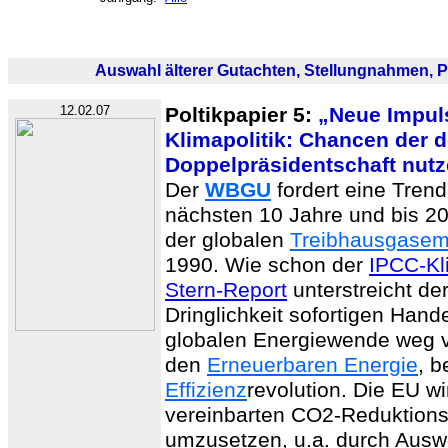
Auswahl älterer Gutachten, Stellungnahmen, 
12.02.07
Poltikpapier 5:
„Neue Impuls
Klimapolitik: Chancen der 
Doppelpräsidentschaft nut
Der
WBGU
fordert eine Tren
nächsten 10 Jahre und bis 2
der globalen
Treibhausgasem
1990. Wie schon der
IPCC-Kl
Stern-Report
unterstreicht de
Dringlichkeit sofortigen Hand
globalen Energiewende weg 
den
Erneuerbaren Energie
, b
Effizienz
revolution. Die EU wi
vereinbarten CO2-Reduktionsz
umzusetzen, u.a. durch Ausw