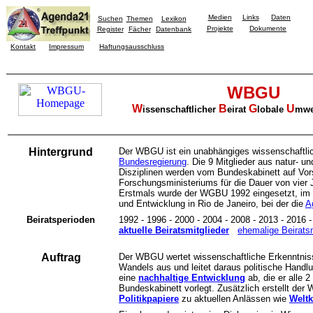
Medien
Links
Daten
Suchen
Themen
Lexikon
Projekte
Dokumente
Register
Fächer
Datenbank
Kontakt
Impressum
Haftungsausschluss
WBGU
W
B
G
U
issenschaftlicher
eirat
lobale
mwe
Hintergrund
Der WBGU ist ein unabhängiges wissenschaftl
Bundesregierung
. Die 9 Mitglieder aus natur- u
Disziplinen werden vom Bundeskabinett auf Vo
Forschungsministeriums für die Dauer von vier 
Erstmals wurde der WGBU 1992 eingesetzt, im 
und Entwicklung in Rio de Janeiro, bei der die
A
Beiratsperioden
1992 - 1996 - 2000 - 2004 - 2008 - 2013 - 2016 
aktuelle Beiratsmitglieder
ehemalige Beiratsm
Auftrag
Der WBGU wertet wissenschaftliche Erkenntniss
Wandels aus und leitet daraus politische Hand
eine
nachhaltige Entwicklung
ab, die er alle 2
Bundeskabinett vorlegt. Zusätzlich erstellt de
Politikpapiere
zu aktuellen Anlässen wie
Welt