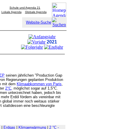
Schule und Agenda 21
Lokale Agenda
Globale Agenda
Website-Suche
2021
EP
seinen jährlichen "Production Gap
 von Regierungen geplanten Produktion
re mit dem
Klimaabkommen von Paris
,
ter
2°C
, möglichst sogar auf 1,5°C.
mmen unterzeichnet haben, jedoch bis
hr Erdöl fördern als vereinbar mit
n global immer noch weitaus stärker
rt stattdessen eine beschleunigte
l
|
Erdgas
|
Klimaerwärmung
|
2 °C -