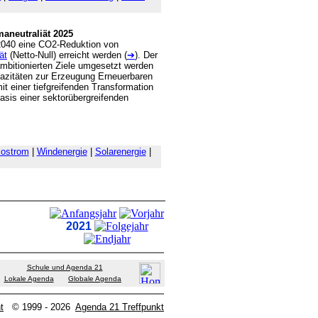
aneutraliät 2025
|2040 eine CO2-Reduktion von
ät
(Netto-Null) erreicht werden (
➔
). Der
ambitionierten Ziele umgesetzt werden
pazitäten zur Erzeugung Erneuerbaren
it einer tiefgreifenden Transformation
sis einer sektorübergreifenden
ostrom
|
Windenergie
|
Solarenergie
|
2021
Schule und Agenda 21
Lokale Agenda
Globale Agenda
t
© 1999 - 2026
Agenda 21 Treffpunkt