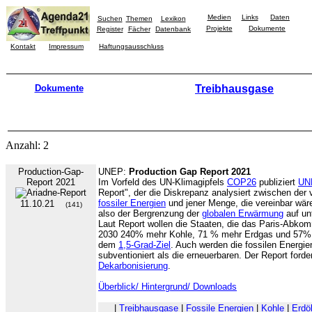
Medien
Links
Daten
Suchen
Themen
Lexikon
Projekte
Dokumente
Register
Fächer
Datenbank
Kontakt
Impressum
Haftungsausschluss
Dokumente
Treibhausgase
Anzahl: 2
Production-Gap-
UNEP:
Production Gap Report 2021
Report 2021
Im Vorfeld des UN-Klimagipfels
COP26
publiziert
UN
Report", der die Diskrepanz analysiert zwischen der
fossiler Energien
und jener Menge, die vereinbar wä
11.10.21
(141)
also der Bergrenzung der
globalen Erwärmung
auf un
Laut Report wollen die Staaten, die das Paris-Abko
2030 240% mehr Kohle, 71 % mehr Erdgas und 57% me
dem
1,5-Grad-Ziel
. Auch werden die fossilen Energie
subventioniert als die erneuerbaren. Der Report forde
Dekarbonisierung
.
Überblick/ Hintergrund/ Downloads
|
Treibhausgase
|
Fossile Energien
|
Kohle
|
Erdö