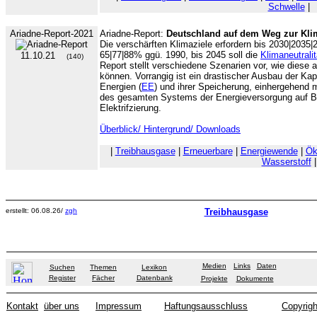
Schwelle
|
Ariadne-Report-2021
Ariadne-Report:
Deutschland auf dem Weg zur Klim
Die verschärften Klimaziele erfordern bis 2030|2035
65|77|88% ggü. 1990, bis 2045 soll die
Klimaneutralit
11.10.21
(140)
Report stellt verschiedene Szenarien vor, wie diese 
können. Vorrangig ist ein drastischer Ausbau der Ka
Energien (
EE
) und ihrer Speicherung, einhergehend m
des gesamten Systems der Energieversorgung auf Ba
Elektrifzierung.
Überblick/ Hintergrund/ Downloads
|
Treibhausgase
|
Erneuerbare
|
Energiewende
|
Ök
Wasserstoff
|
erstellt: 06.08.26/
zgh
Treibhausgase
Medien
Links
Daten
Suchen
Themen
Lexikon
Register
Fächer
Datenbank
Projekte
Dokumente
Kontakt
über uns
Impressum
Haftungsausschluss
Copyrigh