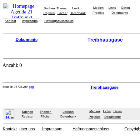
Medien
Links
Daten
Suchen
Themen
Lexikon
Projekte
Dokumente
Register
Fächer
Datenbank
Kontakt
Impressum
Haftungsausschluss
Dokumente
Treibhausgase
Anzahl: 0
erstellt: 06.08.26/
zgh
Treibhausgase
Medien
Links
Daten
Suchen
Themen
Lexikon
Register
Fächer
Datenbank
Projekte
Dokumente
Kontakt
über uns
Impressum
Haftungsausschluss
Copyrigh