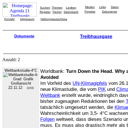
Medien
Links
Daten
Suchen
Themen
Lexikon
Projekte
Dokumente
Register
Fächer
Datenbank
Kontakt
Impressum
Haftungsausschluss
Dokumente
Treibhausgase
Anzahl: 2
Weltbankstudie-4°C
Worldbank:
Turn Down the Head. Why 
Avoided
Im Vorfeld des
UN-Klimagipfels
vom 26.1
22.11.12
(103)
neue Klimastudie, die vom
PIK
und
Clima
Weltbank
erstellt wurde, eindringlich dav
bisher zugesagten Reduktionen bei den
tatsächlich umgesetzt werden, die
Klima
Wahrscheinlichkeit um 3,5- 4°C wachsen
Folgen
weltweit, dass dieses Szenario 
muss. Es muss also drastisch mehr als b