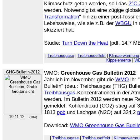
Klimaschutz getan werden, soll das
2°C-
werden. Notwendig ist eine zügige globa
Transformation
" hin zu einer post-fossil
Lebensweise, wie sie z.B. der
WBGU
in
skizziert hat.
Studie:
Turn Down the Heat
[pdf, 14,7 M
|
Treibhausgase
|
Treibhauseffekt
|
Klimaerwärmung
Kippelemente
|
W
GHG-Bulletin-2012
WMO:
Greenhouse Gas Bulletin 2012
Jährlich im November gibt die
WMO
ihr 
Bulletin" (deu.: Treibhausgas (THG) Bulle
Treibhausgas
-Konzentrationen in der Atm
werden. Im Bulletin 2012 werden neue R
gemeldet: Kohlendioxid (CO2) stieg auf 
1813
ppb
und Lachgas (N2O) auf 324,2
p
19.11.12
(104)
Download:
WMO Greenhouse Gas Buelle
|
Treibhausgase
|
Treibhauseffekt
|
Klimaerwärmu