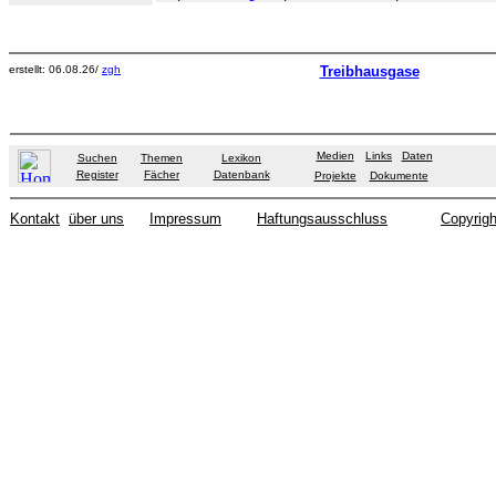
erstellt: 06.08.26/
zgh
Treibhausgase
Medien
Links
Daten
Suchen
Themen
Lexikon
Register
Fächer
Datenbank
Projekte
Dokumente
Kontakt
über uns
Impressum
Haftungsausschluss
Copyrigh