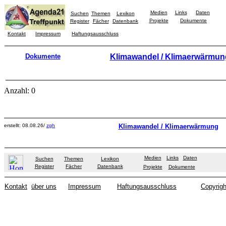
Medien
Links
Daten
Suchen
Themen
Lexikon
Projekte
Dokumente
Register
Fächer
Datenbank
Kontakt
Impressum
Haftungsausschluss
Dokumente
Klimawandel / Klimaerwärmun
Anzahl: 0
erstellt: 08.08.26/
zgh
Klimawandel / Klimaerwärmung
Medien
Links
Daten
Suchen
Themen
Lexikon
Register
Fächer
Datenbank
Projekte
Dokumente
Kontakt
über uns
Impressum
Haftungsausschluss
Copyrigh