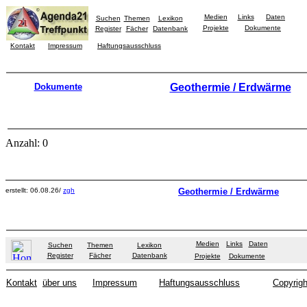
Medien
Links
Daten
Suchen
Themen
Lexikon
Projekte
Dokumente
Register
Fächer
Datenbank
Kontakt
Impressum
Haftungsausschluss
Dokumente
Geothermie / Erdwärme
Anzahl: 0
erstellt: 06.08.26/
zgh
Geothermie / Erdwärme
Medien
Links
Daten
Suchen
Themen
Lexikon
Register
Fächer
Datenbank
Projekte
Dokumente
Kontakt
über uns
Impressum
Haftungsausschluss
Copyrigh