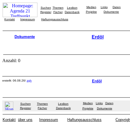
Medien
Links
Daten
Suchen
Themen
Lexikon
Projekte
Dokumente
Register
Fächer
Datenbank
Kontakt
Impressum
Haftungsausschluss
Dokumente
Erdöl
Anzahl: 0
erstellt: 06.08.26/
zgh
Erdöl
Medien
Links
Daten
Suchen
Themen
Lexikon
Register
Fächer
Datenbank
Projekte
Dokumente
Kontakt
über uns
Impressum
Haftungsausschluss
Copyrigh