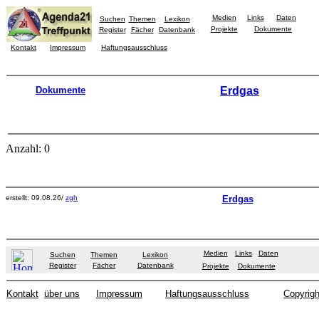
Medien
Links
Daten
Suchen
Themen
Lexikon
Projekte
Dokumente
Register
Fächer
Datenbank
Kontakt
Impressum
Haftungsausschluss
Dokumente
Erdgas
Anzahl: 0
erstellt: 09.08.26/
zgh
Erdgas
Medien
Links
Daten
Suchen
Themen
Lexikon
Register
Fächer
Datenbank
Projekte
Dokumente
Kontakt
über uns
Impressum
Haftungsausschluss
Copyrigh