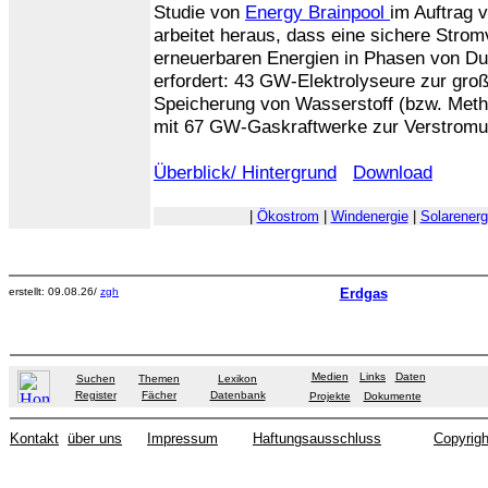
Studie von
Energy Brainpool
im Auftrag
arbeitet heraus, dass eine sichere Stro
erneuerbaren Energien in Phasen von Du
erfordert: 43 GW-Elektrolyseure zur gr
Speicherung von Wasserstoff (bzw. Meth
mit 67 GW-Gaskraftwerke zur Verstromu
Überblick/ Hintergrund
Download
|
Ökostrom
|
Windenergie
|
Solarenerg
erstellt: 09.08.26/
zgh
Erdgas
Medien
Links
Daten
Suchen
Themen
Lexikon
Register
Fächer
Datenbank
Projekte
Dokumente
Kontakt
über uns
Impressum
Haftungsausschluss
Copyrigh