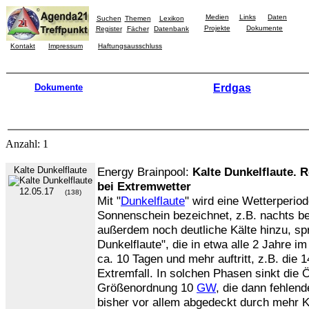
Medien
Links
Daten
Suchen
Themen
Lexikon
Projekte
Dokumente
Register
Fächer
Datenbank
Kontakt
Impressum
Haftungsausschluss
Dokumente
Erdgas
Anzahl: 1
Kalte Dunkelflaute
Energy Brainpool:
Kalte Dunkelflaute. 
bei Extremwetter
12.05.17
(138)
Mit "
Dunkelflaute
" wird eine Wetterperio
Sonnenschein bezeichnet, z.B. nachts b
außerdem noch deutliche Kälte hinzu, sp
Dunkelflaute", die in etwa alle 2 Jahre i
ca. 10 Tagen und mehr auftritt, z.B. die 
Extremfall. In solchen Phasen sinkt die 
Größenordnung 10
GW
, die dann fehlen
bisher vor allem abgedeckt durch mehr 