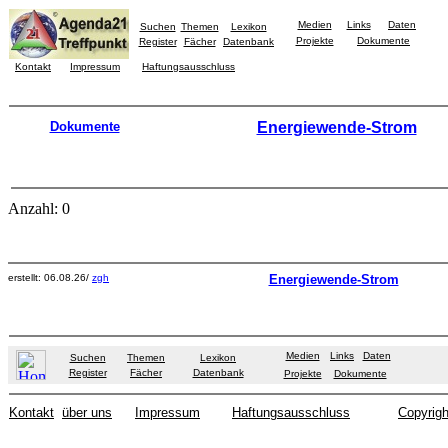
Medien
Links
Daten
Suchen
Themen
Lexikon
Projekte
Dokumente
Register
Fächer
Datenbank
Kontakt
Impressum
Haftungsausschluss
Dokumente
Energiewende-Strom
Anzahl: 0
erstellt: 06.08.26/
zgh
Energiewende-Strom
Medien
Links
Daten
Suchen
Themen
Lexikon
Register
Fächer
Datenbank
Projekte
Dokumente
Kontakt
über uns
Impressum
Haftungsausschluss
Copyrigh