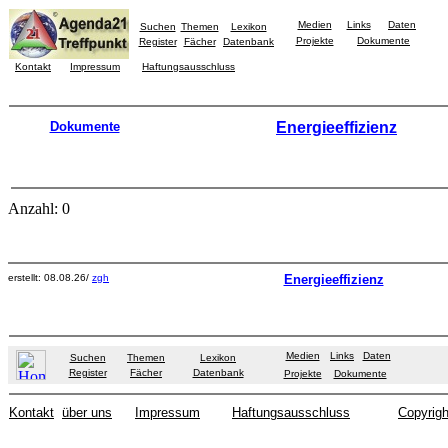
Medien
Links
Daten
Suchen
Themen
Lexikon
Projekte
Dokumente
Register
Fächer
Datenbank
Kontakt
Impressum
Haftungsausschluss
Dokumente
Energieeffizienz
Anzahl: 0
erstellt: 08.08.26/
zgh
Energieeffizienz
Medien
Links
Daten
Suchen
Themen
Lexikon
Register
Fächer
Datenbank
Projekte
Dokumente
Kontakt
über uns
Impressum
Haftungsausschluss
Copyrigh