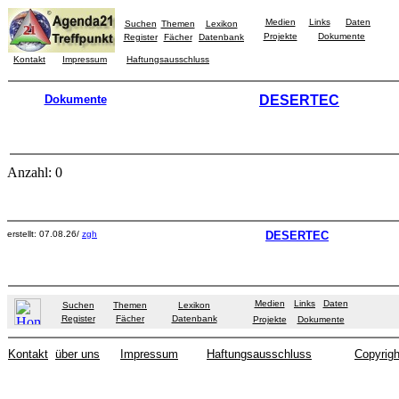
Medien
Links
Daten
Suchen
Themen
Lexikon
Projekte
Dokumente
Register
Fächer
Datenbank
Kontakt
Impressum
Haftungsausschluss
Dokumente
DESERTEC
Anzahl: 0
erstellt: 07.08.26/
zgh
DESERTEC
Medien
Links
Daten
Suchen
Themen
Lexikon
Register
Fächer
Datenbank
Projekte
Dokumente
Kontakt
über uns
Impressum
Haftungsausschluss
Copyrigh