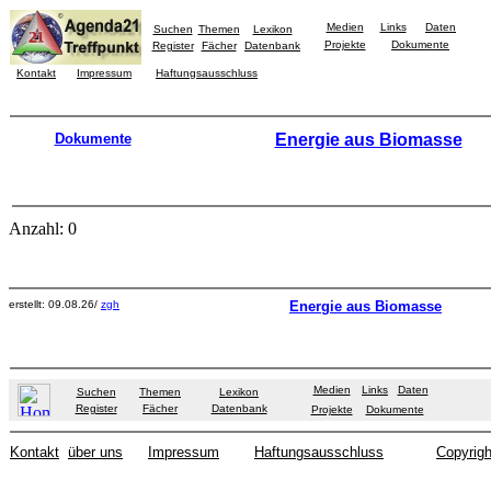
Medien
Links
Daten
Suchen
Themen
Lexikon
Projekte
Dokumente
Register
Fächer
Datenbank
Kontakt
Impressum
Haftungsausschluss
Dokumente
Energie aus Biomasse
Anzahl: 0
erstellt: 09.08.26/
zgh
Energie aus Biomasse
Medien
Links
Daten
Suchen
Themen
Lexikon
Register
Fächer
Datenbank
Projekte
Dokumente
Kontakt
über uns
Impressum
Haftungsausschluss
Copyrigh