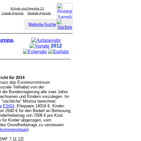
Schule und Agenda 21
Lokale Agenda
Globale Agenda
Website-Suche
uropa,
2012
cht für 2014
 muss das Existenzminimum
oziale Teilhabe) von der
t die Bundesregierung alle zwei Jahre
wachsenen und Kindern vorzulegen. Im
. "sächliche" Minima berechnet:
a
EStG
); Ehepaare 14016 €; Kinder:
on 2640 € für den Bedarf an Betreuung,
derfreibetrag von 7008 € pro Kind.
 für Kinder abgezogen, vom
 des Grundfreibetrags zu versteuern
nkommensteuer
)
BMF 7.11.12]