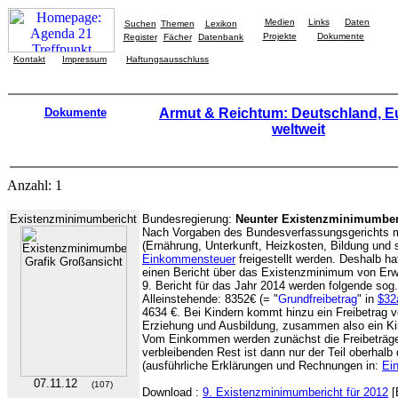
Medien
Links
Daten
Suchen
Themen
Lexikon
Projekte
Dokumente
Register
Fächer
Datenbank
Kontakt
Impressum
Haftungsausschluss
Dokumente
Armut & Reichtum: Deutschland, E
weltweit
Anzahl: 1
Existenzminimumbericht
Bundesregierung:
Neunter Existenzminimumberi
Nach Vorgaben des Bundesverfassungsgerichts
(Ernährung, Unterkunft, Heizkosten, Bildung und s
Einkommensteuer
freigestellt werden. Deshalb ha
einen Bericht über das Existenzminimum von Er
9. Bericht für das Jahr 2014 werden folgende sog
Alleinstehende: 8352€ (= "
Grundfreibetrag
" in
$32
4634 €. Bei Kindern kommt hinzu ein Freibetrag v
Erziehung und Ausbildung, zusammen also ein Kin
Vom Einkommen werden zunächst die Freibeträge
verbleibenden Rest ist dann nur der Teil oberhalb
(ausführliche Erklärungen und Rechnungen in:
Ei
07.11.12
(107)
Download :
9. Existenzminimumbericht für 2012
[