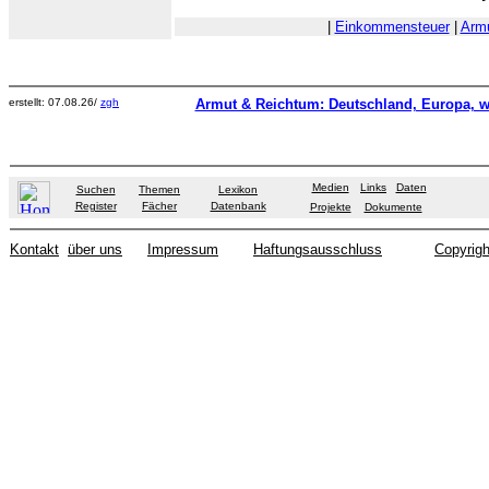
|
Einkommensteuer
|
Arm
erstellt: 07.08.26/
zgh
Armut & Reichtum: Deutschland, Europa, w
Medien
Links
Daten
Suchen
Themen
Lexikon
Register
Fächer
Datenbank
Projekte
Dokumente
Kontakt
über uns
Impressum
Haftungsausschluss
Copyrigh