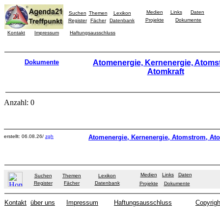
Medien
Links
Daten
Suchen
Themen
Lexikon
Projekte
Dokumente
Register
Fächer
Datenbank
Kontakt
Impressum
Haftungsausschluss
Dokumente
Atomenergie, Kernenergie, Atoms
Atomkraft
Anzahl: 0
erstellt: 06.08.26/
zgh
Atomenergie, Kernenergie, Atomstrom, Ato
Medien
Links
Daten
Suchen
Themen
Lexikon
Register
Fächer
Datenbank
Projekte
Dokumente
Kontakt
über uns
Impressum
Haftungsausschluss
Copyrigh