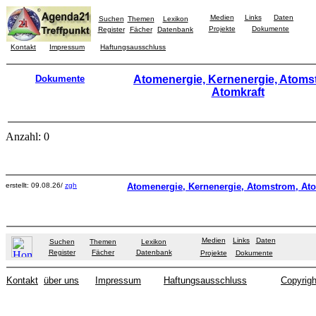
Medien
Links
Daten
Suchen
Themen
Lexikon
Projekte
Dokumente
Register
Fächer
Datenbank
Kontakt
Impressum
Haftungsausschluss
Dokumente
Atomenergie, Kernenergie, Atoms
Atomkraft
Anzahl: 0
erstellt: 09.08.26/
zgh
Atomenergie, Kernenergie, Atomstrom, Ato
Medien
Links
Daten
Suchen
Themen
Lexikon
Register
Fächer
Datenbank
Projekte
Dokumente
Kontakt
über uns
Impressum
Haftungsausschluss
Copyrigh