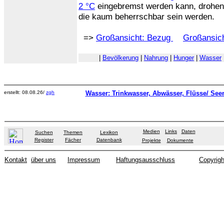
2 °C
eingebremst werden kann, drohen 
die kaum beherrschbar sein werden.
=>
Großansicht: Bezug
Großansich
|
Bevölkerung
|
Nahrung
|
Hunger
|
Wasser
erstellt: 08.08.26/
zgh
Wasser: Trinkwasser, Abwässer, Flüsse/ See
Medien
Links
Daten
Suchen
Themen
Lexikon
Register
Fächer
Datenbank
Projekte
Dokumente
Kontakt
über uns
Impressum
Haftungsausschluss
Copyrigh