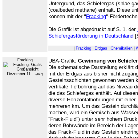
Untergrund, das Schiefergas (shlae ga
(coalbeded methane) enthält. Diese un
können mit der "
Fracking
"-Fördertechn
Die Grafik ist abgedruckt auf S. 1. der
Schiefergasförderung in Deutschland
[
|
Fracking
|
Erdgas
|
Chemikalien
|
W
Fracking
UBA-Grafik:
Gewinnung von Schiefer
Die schematische Darstellung erklärt d
mit der Erdgas aus bisher nicht zugäng
Dezember 11
(467)
Gesteinsschichten gewonnen werden k
vertikale Tiefbohrung auf das Niveau d
die das Schiefergas enthält. Auf diese
diverse Horizontalbohrungen mit einer
mehreren km. Um das Gestein durchläs
machen, wird ein Gemisch aus Wasser
"Frack-Fluid") unter sehr hohem Druck 
deren Bohrwände im Bereich der Lagerst
das Frack-Fluid in das Gestein eindri