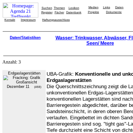
Medien
Links
Daten
Suchen
Themen
Lexikon
Projekte
Dokumente
Register
Fächer
Datenbank
Kontakt
Impressum
Haftungsausschluss
Daten/Statistiken
Wasser: Trinkwasser, Abwässer, Fl
Seen/ Meere
Anzahl: 3
Erdgaslagerstätten
UBA-Grafik:
Konventionelle und unko
Erdgaslagerstätten
Die Querschnittszeichnung zeigt die L
Dezember 11
(468)
unkonventionellen Erdgas-Lagerstätten
konventionellen Lagerstätten sind nac
Barrieregestein abgedichtet, darüber be
Sandsteinschicht, in deren oberen Ber
verlaufen. Eingebettet im dichten Sand
Barrieregestein sind sog. "tight gas"-L
Tiefe durchzieht eine Schicht von dich