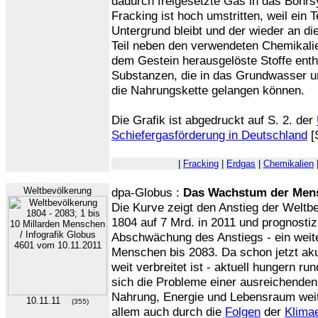
dadurch freigesetzte Gas in das Bohr
Fracking ist hoch umstritten, weil ein 
Untergrund bleibt und der wieder an d
Teil neben den verwendeten Chemikalie
dem Gestein herausgelöste Stoffe enthä
Substanzen, die in das Grundwasser u
die Nahrungskette gelangen können.
Die Grafik ist abgedruckt auf S. 2. der
Schiefergasförderung in Deutschland
[
|
Fracking
|
Erdgas
|
Chemikalien
Weltbevölkerung
dpa-Globus :
Das Wachstum der Men
Die Kurve zeigt den Anstieg der Weltb
1804 auf 7 Mrd. in 2011 und prognostizi
Abschwächung des Anstiegs - ein wei
Menschen bis 2083. Da schon jetzt ak
weit verbreitet ist - aktuell hungern 
sich die Probleme einer ausreichende
Nahrung, Energie und Lebensraum weite
10.11.11
(355)
allem auch durch die
Folgen
der
Klima