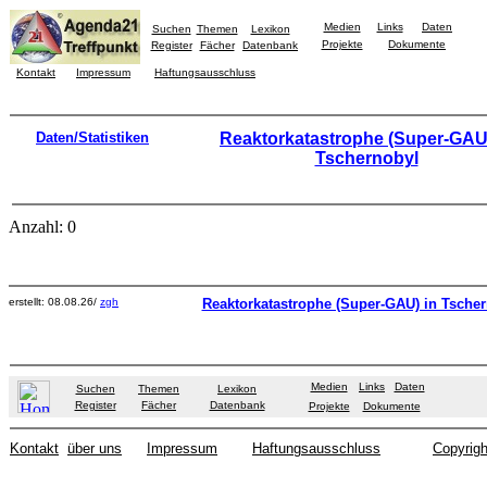
Medien
Links
Daten
Suchen
Themen
Lexikon
Projekte
Dokumente
Register
Fächer
Datenbank
Kontakt
Impressum
Haftungsausschluss
Daten/Statistiken
Reaktorkatastrophe (Super-GAU)
Tschernobyl
Anzahl: 0
erstellt: 08.08.26/
zgh
Reaktorkatastrophe (Super-GAU) in Tsche
Medien
Links
Daten
Suchen
Themen
Lexikon
Register
Fächer
Datenbank
Projekte
Dokumente
Kontakt
über uns
Impressum
Haftungsausschluss
Copyrigh