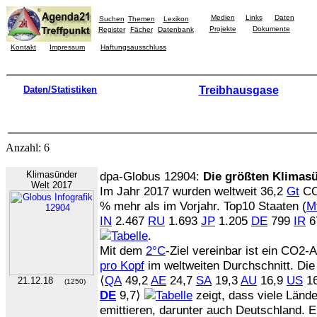
Medien
Links
Daten
Suchen
Themen
Lexikon
Projekte
Dokumente
Register
Fächer
Datenbank
Kontakt
Impressum
Haftungsausschluss
Daten/Statistiken
Treibhausgase
Anzahl: 6
Klimasünder
dpa-Globus 12904:
Die größten Klimas
Welt 2017
Im Jahr 2017 wurden weltweit 36,2
Gt
CO2
% mehr als im Vorjahr. Top10 Staaten (
M
IN
2.467
RU
1.693
JP
1.205
DE
799
IR
6
.
Mit dem
2°C
-Ziel vereinbar ist ein CO2
pro Kopf
im weltweiten Durchschnitt. Di
⟨
QA
49,2
AE
24,7
SA
19,3
AU
16,9
US
1
21.12.18
(1250)
DE
9,7⟩
zeigt, dass viele Lände
emittieren, darunter auch Deutschland. E