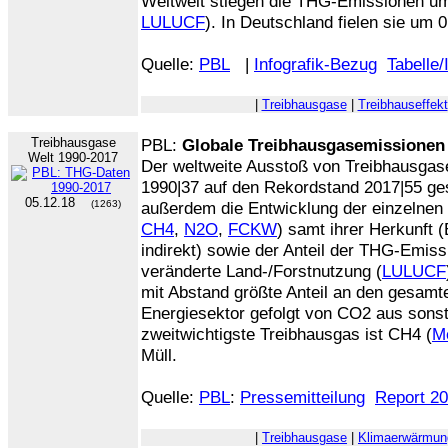
Weltweit stiegen die THG-Emissionen u
LULUCF
). In Deutschland fielen sie um
Quelle:
PBL
|
Infografik-Bezug
Tabelle/
|
Treibhausgase
|
Treibhauseffekt
Treibhausgase
PBL:
Globale Treibhausgasemissionen 
Welt 1990-2017
Der weltweite Ausstoß von Treibhausgas
1990|37 auf den Rekordstand 2017|55 ges
05.12.18
(1263)
außerdem die Entwicklung der einzelnen
CH4
,
N2O
,
FCKW
) samt ihrer Herkunft (
indirekt) sowie der Anteil der THG-Emiss
veränderte Land-/Forstnutzung (
LULUCF
mit Abstand größte Anteil an den gesa
Energiesektor gefolgt von CO2 aus sons
zweitwichtigste Treibhausgas ist CH4 (
M
Müll.
Quelle:
PBL
:
Pressemitteilung
Report 2
|
Treibhausgase
|
Klimaerwärmun