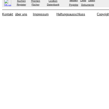
Medien
Links
Daten
Suchen
Themen
Lexikon
Register
Fächer
Datenbank
Projekte
Dokumente
Kontakt
über uns
Impressum
Haftungsausschluss
Copyrigh