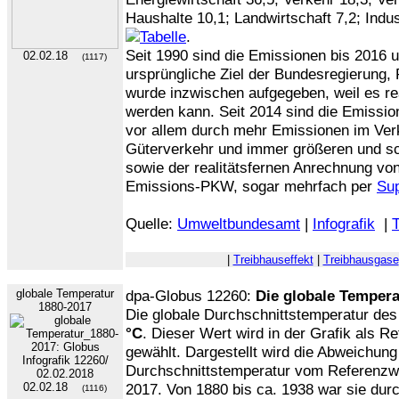
Haushalte 10,1; Landwirtschaft 7,2; Indu
.
Seit 1990 sind die Emissionen bis 2016 
02.02.18
(1117)
ursprüngliche Ziel der Bundesregierung,
wurde inzwischen aufgegeben, weil es rea
werden kann. Seit 2014 sind die Emissio
vor allem durch mehr Emissionen im Ver
Güterverkehr und immer größeren und 
sowie der realitätsfernen Anrechnung vo
Emissions-PKW, sogar mehrfach per
Sup
Quelle:
Umweltbundesamt
|
Infografik
|
T
|
Treibhauseffekt
|
Treibhausgase
globale Temperatur
dpa-Globus 12260:
Die globale Tempera
1880-2017
Die globale Durchschnittstemperatur des
°C
. Dieser Wert wird in der Grafik als R
gewählt. Dargestellt wird die Abweichung 
Durchschnittstemperatur vom Referenzwe
02.02.18
2017. Von 1880 bis ca. 1938 war sie dur
(1116)