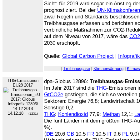
Sicht: für 2019 wird sogar ein Anstieg 
prognostiziert. Bei der
UN-Klimakonferen
zwar Regeln und Standards beschlossen,
Treibhausgase erfassen und berichten sol
verbindliche Maßnahmen zur CO2-Redukt
auf dem Niveau von 2017, wäre das
CO2
2030 erschöpft.
Quelle:
Global Carbon Project
|
Infografik
|
Treibhausgase
|
Klimaerwärmung
|
Klimaw
THG-Emissionen
dpa-Globus 12896:
Treibhausgas-Emiss
EU28 2017
Im Jahr 2017 sind die
THG
-Emissionen i
GtCO2e
gestiegen, die sich so verteilen 
Sektoren: Energie 76,8; Landwirtschaft 10,
Sonstige 0,2.
14.12.18
THG
:
Kohlendioxid
77,9;
Methan
12,1;
La
(1231)
Die fünf Länder mit dem größten THG-Aus
%).
⟨
DE
20,6
GB
10,5
FR
10,5
IT
9,6
PL
9,0