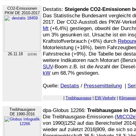
CO2-Emissionen
Destatis:
Steigende CO2-Emissionen 
PKW DE 2010-2017
Das Statistische Bundesamt vergleicht d
2017. Der CO2-Ausstoß des PKW-Verkehrs
Mt
(+6,4%) gestiegen, obwohl der Durch
um 3% gesunken ist. Ursache ist ein ins
Kraftstoffverbrauch (+6%) durch
Rebound
Motorleistung (+16%), beim Fahrzeugbe
Fahrstrecke (+9%). Die Tabelle bei destat
26.11.18
(1216)
weitere Indikatoren nach Motorart (Benzi
SUV
-Boom z.B. ist die Anzahl der Diese
kW
um 68,7% gestiegen.
Quelle:
Destatis
/
Pressemitteilung
|
Ser
|
Treibhausgase
|
EW-Verkehr
|
Klimawan
Treibhausgase
dpa-Globus 12266:
Treibhausgase in D
DE 1990-2016
Die Treibhausgase-Emissionen (
MtCO2e
von 1990|1252 auf das Bereichstief 2014
wieder auf zuletzt 2016|909, die sich so 
Energiewirtschaft 36,5; Verkehr 18,3; V