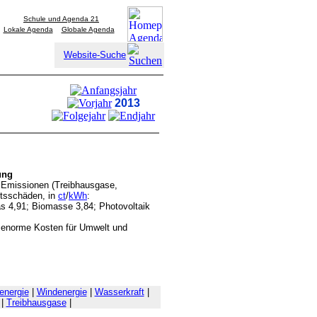
Schule und Agenda 21
Lokale Agenda
Globale Agenda
Website-Suche
2013
ung
 Emissionen (Treibhausgase,
itsschäden, in
ct
/
kWh
:
as 4,91; Biomasse 3,84; Photovoltaik
 enorme Kosten für Umwelt und
energie
|
Windenergie
|
Wasserkraft
|
|
Treibhausgase
|