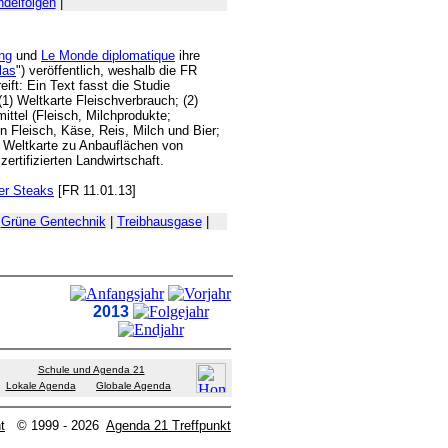
delfolgen
|
ung
und
Le Monde diplomatique
ihre
las
") veröffentlich, weshalb die FR
eift: Ein Text fasst die Studie
1) Weltkarte Fleischverbrauch; (2)
ttel (Fleisch, Milchprodukte;
n Fleisch, Käse, Reis, Milch und Bier;
5) Weltkarte zu Anbauflächen von
ertifizierten Landwirtschaft.
er Steaks
[FR 11.01.13]
|
Grüne Gentechnik
|
Treibhausgase
|
2013
Schule und Agenda 21
Lokale Agenda
Globale Agenda
t
© 1999 - 2026
Agenda 21 Treffpunkt