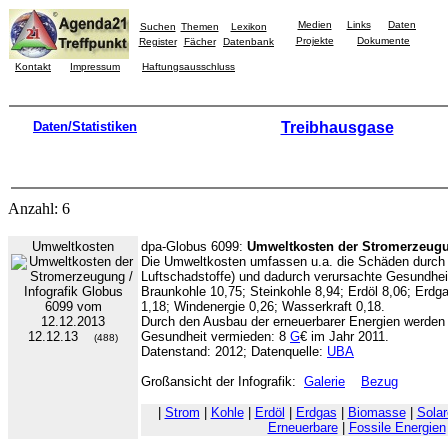
Medien
Links
Daten
Suchen
Themen
Lexikon
Projekte
Dokumente
Register
Fächer
Datenbank
Kontakt
Impressum
Haftungsausschluss
Daten/Statistiken
Treibhausgase
Anzahl: 6
Umweltkosten
dpa-Globus 6099:
Umweltkosten der Stromerzeug
Die Umweltkosten umfassen u.a. die Schäden durch
Luftschadstoffe) und dadurch verursachte Gesundhe
Braunkohle 10,75; Steinkohle 8,94; Erdöl 8,06; Erdg
1,18; Windenergie 0,26; Wasserkraft 0,18.
Durch den Ausbau der erneuerbarer Energien werden
12.12.13
Gesundheit vermieden: 8
G
€ im Jahr 2011.
(488)
Datenstand: 2012; Datenquelle:
UBA
Großansicht der Infografik:
Galerie
Bezug
|
Strom
|
Kohle
|
Erdöl
|
Erdgas
|
Biomasse
|
Solar
Erneuerbare
|
Fossile Energien