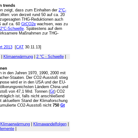
n trends
n zeigt, dass zum Einhalten der
2°C-
lten: von derzeit rund 50 auf ca. 20
n zugesagten THG-Reduktionen auch
ß auf ca. 60
GtCO2e
wachsen, was zu
2°C-Schwelle
. Spätestens auf dem
s wirksamere Maßnahmen zur THG-
rt 2013
[
CAT
30.11.13]
|
Klimaerwärmung
|
2 °C - Schwelle
|
onen
en in den Jahren 1970, 1990, 2000 mit
sacher-Staaten. Der CO2-Ausstoß stieg
nose wird er in den USA und der EU-
völkerungsreichsten Ländern China und
sstoß von 47,1 Mrd. Tonnen (
Gt
) CO2
träglich ist, falls nicht anschließend
aut aktuellem Stand der Klimaforschung
 kumulierte CO2-Ausstoß nicht
750
Gt
|
Klimaerwärmung
|
Klimawandelfolgen
|
lemente
|