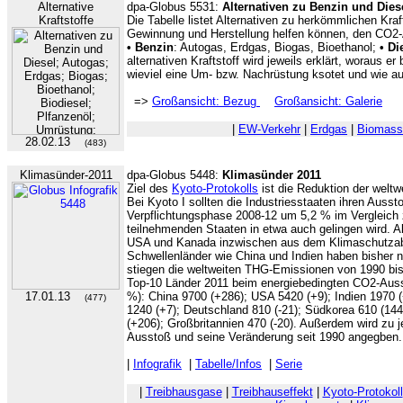
Alternative
dpa-Globus 5531:
Alternativen zu Benzin und Dies
Kraftstoffe
Die Tabelle listet Alternativen zu herkömmlichen Kraft
Gewinnung und Herstellung helfen können, den CO
•
Benzin
: Autogas, Erdgas, Biogas, Bioethanol;
• Di
alternativen Kraftstoff wird jeweils erklärt, woraus e
wieviel eine Um- bzw. Nachrüstung ksotet und wie au
=>
Großansicht: Bezug
Großansicht: Galerie
|
EW-Verkehr
|
Erdgas
|
Biomass
28.02.13
(483)
Klimasünder-2011
dpa-Globus 5448:
Klimasünder 2011
Ziel des
Kyoto-Protokolls
ist die Reduktion der welt
Bei Kyoto I sollten die Industriesstaaten ihren Ausst
Verpflichtungsphase 2008-12 um 5,2 % im Vergleich
teilnehmenden Staaten in etwa auch gelingen wird. Al
USA und Kanada inzwischen aus dem Klimaschutza
Schwellenländer wie China und Indien haben bisher n
stiegen die weltweiten THG-Emissionen von 1990 bis 
Top-10 Länder 2011 beim energiebedingten CO2-Aus
17.01.13
%): China 9700 (+286); USA 5420 (+9); Indien 1970 
(477)
1240 (+7); Deutschland 810 (-21); Südkorea 610 (14
(+206); Großbritannien 470 (-20). Außerdem wird zu 
Ausstoß und seine Veränderung seit 1990 angegben.
|
Infografik
|
Tabelle/Infos
|
Serie
|
Treibhausgase
|
Treibhauseffekt
|
Kyoto-Protokoll