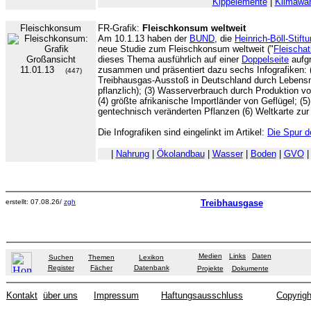
Kippelemente
|
Klimawan
Fleischkonsum
FR-Grafik:
Fleischkonsum weltweit
Am 10.1.13 haben der
BUND
, die
Heinrich-Böll-Stift
neue Studie zum Fleischkonsum weltweit ("
Fleischat
dieses Thema ausführlich auf einer
Doppelseite
aufgr
11.01.13
zusammen und präsentiert dazu sechs Infografiken: (
(447)
Treibhausgas-Ausstoß in Deutschland durch Lebensmi
pflanzlich); (3) Wasserverbrauch durch Produktion vo
(4) größte afrikanische Importländer von Geflügel; (
gentechnisch veränderten Pflanzen (6) Weltkarte zur z
Die Infografiken sind eingelinkt im Artikel:
Die Spur d
|
Nahrung
|
Ökolandbau
|
Wasser
|
Boden
|
GVO
erstellt: 07.08.26/
zgh
Treibhausgase
Medien
Links
Daten
Suchen
Themen
Lexikon
Register
Fächer
Datenbank
Projekte
Dokumente
Kontakt
über uns
Impressum
Haftungsausschluss
Copyrigh