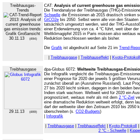
Treibhausgas-
CAT:
Analysis of current greenhouse gas emissio
Trends
Die Trendanalyse der Treibhausgas (THG)-Emissione
Schwelle
die Emissionen ab 2015 drastisch sinken sol
GtCO2e
bis 2050. Selbst wenn alle von den Staate
tatsächlich umgesetzt werden, wird der THG-Aussto
einer Erderwärmung von ca. 4 °C führt, weit über der
Weltklimagipfel 2015 in Paris müssen also weitau
30.11.13
Reduktion beschlossen werden als bisher.
(494)
Die
Grafik
ist abgedruckt auf Seite 21 im
Trend-Repo
|
Treibhausgase
|
Treibhauseffekt
|
Kyoto-Protokoll
Treibhausgase
dpa-Globus 6072:
Weltweite Treibhausgas-Emissi
Die Infografik vergleicht die Treibhausgas-Emission
einer Prognose für 2020 der jeweils 5 größten Verur
zunächst überall an (Ausnahme Russland). Laut Prog
27 bis 2020 leicht sinken, dagegen in den beiden be
Indien stark wachsen. Weltweit wird für 2020 ein Au
prognostiziert, weitaus mehr als mit dem
2 °C-Ziel
ver
eine dramatische Reduktion weltweit erfolgt, denn l
darf der weltweite über den Zeitraum 2010 bis 2050
29.11.13
überschreiten (s.
CO2-Budgets
)
(489)
|
Infografik
|
Treibhausgase
|
Treibhauseffekt
|
Kyoto-Protokoll
2 °C - Schwelle
|
Kippe