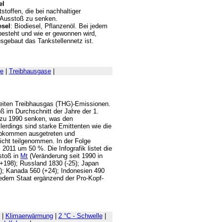
el
stoffen, die bei nachhaltiger
2-Ausstoß zu senken.
esel
: Biodiesel, Pflanzenöl. Bei jedem
r besteht und wie er gewonnen wird,
sgebaut das Tankstellennetz ist.
e
|
Treibhausgase
|
weiten Treibhausgas (THG)-Emissionen.
oß im Durchschnitt der Jahre der 1.
 zu 1990 senken, was den
lerdings sind starke Emittenten wie die
bkommen ausgetreten und
icht teilgenommen. In der Folge
2011 um 50 %. Die Infografik listet die
stoß in
Mt
(Veränderung seit 1990 in
(+198); Russland 1830 (-25); Japan
4); Kanada 560 (+24); Indonesien 490
jedem Staat ergänzend der Pro-Kopf-
|
Klimaerwärmung
|
2 °C - Schwelle
|