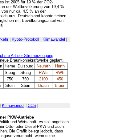
es ist 2005 für 19 % der CO2-
l an der Weltbevölkerung von 19,4 %
 von nur ca. 4,5 % an der
xids aus. Deutschland konnte seinen
erglichen mit Bevölkerungsanteil von
al.
rkehr
|
Kyoto-Protokoll
|
Klimawandel
|
ichste Art der Stromerzeugung
.
eue Braunkohlekraftwerke geplant.
ln
Herne
Duisburg
Neurath
Hürth
Steag
Steag
RWE
RWE
750
750
2100
450
n
Stein
Stein
Braun
Braun
|
Klimawandel
|
CCS
|
ener PKW-Antriebe
olitik und Wirtschaft: es soll angeblich
cher Otto- oder Diesel-PKW und auch
hen. Die Grafik belegt jedoch, dass
ausgase verursacht, wenn seine