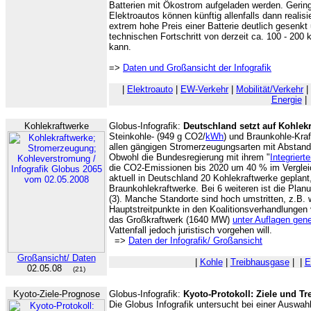
Batterien mit Ökostrom aufgeladen werden. Gering
Elektroautos können künftig allenfalls dann realis
extrem hohe Preis einer Batterie deutlich gesenkt
technischen Fortschritt von derzeit ca. 100 - 20
kann.
=>
Daten und Großansicht der Infografik
|
Elektroauto
|
EW-Verkehr
|
Mobilität/Verkehr
|
Energie
|
Kohlekraftwerke
Globus-Infografik:
Deutschland setzt auf Kohlekr
Steinkohle- (949 g CO2/
kWh
) und Braunkohle-Kra
allen gängigen Stromerzeugungsarten mit Abstand
Obwohl die Bundesregierung mit ihrem "
Integrier
die CO2-Emissionen bis 2020 um 40 % im Verglei
aktuell in Deutschland 20 Kohlekraftwerke geplant
Braunkohlekraftwerke. Bei 6 weiteren ist die Planu
(3). Manche Standorte sind hoch umstritten, z.B.
Hauptstreitpunkte in den Koalitionsverhandlunge
das Großkraftwerk (1640 MW)
unter Auflagen gen
Vattenfall jedoch juristisch vorgehen will.
=>
Daten der Infografik/ Großansicht
Großansicht/ Daten
|
Kohle
|
Treibhausgase
|
|
E
02.05.08
(21)
Kyoto-Ziele-Prognose
Globus-Infografik:
Kyoto-Protokoll: Ziele und Tr
Die Globus Infografik untersucht bei einer Auswah