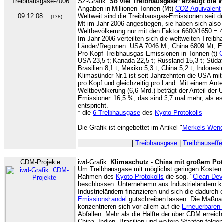
Treibhausgase-2006
SZ-Grafik:
So viel Treibhausgase* erzeugt die 
Angaben in Millionen Tonnen (Mt)
CO2-Äquivalent
09.12.08
Weltweit sind die Treibhausgas-Emissionen seit 
(128)
Mt im Jahr 2006 angestiegen, sie haben sich also 
Weltbevölkerung nur mit den Faktor 6600/1650 = 
Im Jahr 2006 verteilten sich die weltweiten Treib
Länder/Regionen: USA 7046 Mt; China 6809 Mt; E
Pro-Kopf-Treibhausgas-Emissionen in Tonnen (t)
USA 23,5 t; Kanada 22,5 t; Russland 15,3 t; Südafr
Brasilien 8,1 t; Mexiko 5,3 t; China 5,2 t; Indonesi
Klimasünder Nr.1 ist seit Jahrzehnten die USA m
pro Kopf und gleichzeitig pro Land. Mit einem Ante
Weltbevölkerung (6,6 Mrd.) beträgt der Anteil der
Emissionen 16,5 %, das sind 3,7 mal mehr, als e
entspricht.
* die
6 Treibhausgase
des
Kyoto-Protokolls
Die Grafik ist eingebettet im Artikel "
Merkels Wen
|
Treibhausgase
|
Treibhauseffe
CDM-Projekte
iwd-Grafik:
Klimaschutz - China mit großem Pot
Um Treibhausgase mit möglichst geringen Kosten
Rahmen des
Kyoto-Protokolls
die sog. "
Clean-De
beschlossen: Unternehemn aus Industrieländern k
Industrieländern finanzieren und sich die dadurc
Emissionshandel
gutschreiben lassen. Die Maßna
konzentrieren sich vor allem auf die
Erneuerbaren
Abfällen. Mehr als die Hälfte der über CDM erreich
China. Indien, Brasilien und weitere Staaten folg