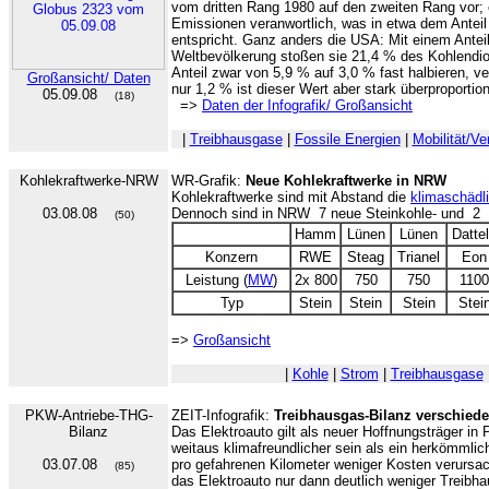
vom dritten Rang 1980 auf den zweiten Rang vor; 
Emissionen veranwortlich, was in etwa dem Antei
entspricht. Ganz anders die USA: Mit einem Anteil
Weltbevölkerung stoßen sie 21,4 % des Kohlendio
Anteil zwar von 5,9 % auf 3,0 % fast halbieren, v
Großansicht/ Daten
nur 1,2 % ist dieser Wert aber stark überproportion
05.09.08
(18)
=>
Daten der Infografik/ Großansicht
|
Treibhausgase
|
Fossile Energien
|
Mobilität/Ve
Kohlekraftwerke-NRW
WR-Grafik:
Neue Kohlekraftwerke in NRW
Kohlekraftwerke sind mit Abstand die
klimaschädl
03.08.08
Dennoch sind in NRW 7 neue Steinkohle- und 2 n
(50)
Hamm
Lünen
Lünen
Datte
Konzern
RWE
Steag
Trianel
Eon
Leistung (
MW
)
2x 800
750
750
1100
Typ
Stein
Stein
Stein
Stei
=>
Großansicht
|
Kohle
|
Strom
|
Treibhausgase
PKW-Antriebe-THG-
ZEIT-Infografik:
Treibhausgas-Bilanz verschied
Bilanz
Das Elektroauto gilt als neuer Hoffnungsträger in P
weitaus klimafreundlicher sein als ein herkömmli
03.07.08
pro gefahrenen Kilometer weniger Kosten verursac
(85)
das Elektroauto nur dann deutlich weniger Treibh