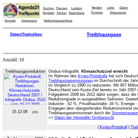
Medien
Links
Daten
Suchen
Themen
Lexikon
Projekte
Dokumente
Register
Fächer
Datenbank
Kontakt
Impressum
Haftungsausschluss
Daten/Statistiken
Treibhausgase
Anzahl: 10
Treibhausgasreduktion
Globus-Infografik:
Klimaschutzziel erreicht
Im Rahmen des
Kyoto-Protokolls
hat sich Deutsch
Treibhausgasemissionen
im Durchschnitt der Jah
im Vergleich zu 1990 zu reduzieren. Mit 957 Mill
Deutschland sein Kyoto-Ziel bereits im Jahr 2007 
Folgejahren 2008 bis 2012 dafür sorgen, dass die 
Reduktiongrade in ausgewählten Sektoren: Gewerb
Industrie - 42 %; Privathaushalte -34 %; Energie 
Entgegen dem übergreifenden Reduktionstrend stie
15.12.08
(26)
Treibhausgasemissionen durch die
Stromerzeugu
=>
Daten der Infografik/ Großansicht
|
Kyoto-Protokoll
|
Tre