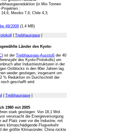
Treibhausgasreduktion (in Mio Tonnen
-Projekten.:
 14,6; Mexiko 7,6; Chile 4,3;
be 49/2008
(1,4 MB)
otokoll
|
Treibhausgase
|
sgewählte Länder des Kyoto-
C
) ist der
Treibhausgas-Ausstoß
der 40
ferenzjahr des Kyoto-Protokolls) um
ruch alter Industriestrukturen in der
en Ostblocks in den 90er Jahren lag.
nen wieder gestiegen, insgesamt um
,2 % Reduktion im Durchschnitt der
 noch geschafft wird.
l
|
Treibhausgase
|
ich 1980 mit 2005
hren stark gestiegen: Von 18,1 Mrd.
or verursacht die Energieversorgung
auf Platz zwei vor die Industrie, mit
ders klimaschädigende Flugverkehr
d der größte Klimasünder. China rückte