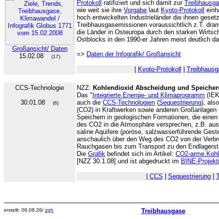
Protokoll
ratifiziert und sich damit zur
Treibhausg
wie weit sie ihre
Vorgabe
laut
Kyoto-Protokoll
einh
hoch entwickelten Industrieländer die ihnen geset
Treibhausgasemissionen voraussichtlich z.T. dram
die Länder in Osteuropa durch den starken Wirtsc
Ostblocks in den 1990-er Jahren meist deutlich da
Großansicht/ Daten
=>
Daten der Infografik/ Großansicht
15.02.08
(17)
|
Kyoto-Protokoll
|
Treibhausg
CCS-Technologie
NZZ:
Kohlendioxid Abscheidung und Speicher
Das "
Integrierte Energie- und Klimaprogramm
(IEK
30.01.08
auch die
CCS-Technologien
(
Sequestrierung
), al
(6)
(CO2) in Kraftwerken sowie anderen Großanlagen 
Speichern in geologischen Formationen, die eine
des CO2 in die Atmosphäre versprechen, z.B. aus
saline Aquifere (poröse, salzwasserführende Geste
anschaulich über den Weg des CO2 von der Verbr
Rauchgasen bis zum Transport zu den Endlagerstä
Die
Grafik
befindet sich im Artikel:
CO2-arme Kohle
[NZZ 30.1.08] und ist abgedruckt im
BINE-Projekt
|
CCS
|
Sequestrierung
|
erstellt: 06.08.26/
zgh
Treibhausgase