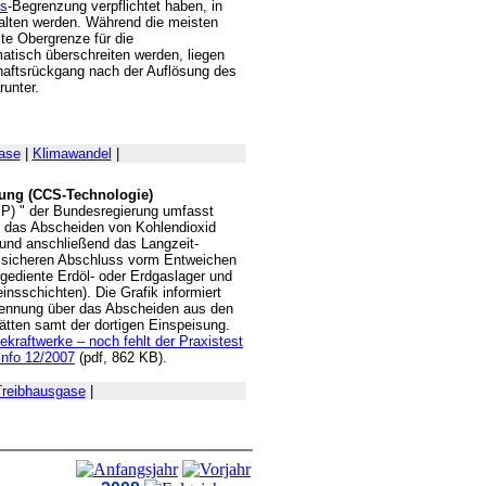
as
-Begrenzung verpflichtet haben, in
alten werden. Während die meisten
zte Obergrenze für die
atisch überschreiten werden, liegen
haftsrückgang nach der Auflösung des
runter.
ase
|
Klimawandel
|
ung (CCS-Technologie)
P) " der Bundesregierung umfasst
so das Abscheiden von Kohlendioxid
und anschließend das Langzeit-
n sicheren Abschluss vorm Entweichen
gediente Erdöl- oder Erdgaslager und
insschichten). Die Grafik informiert
ennung über das Abscheiden aus den
tten samt der dortigen Einspeisung.
kraftwerke – noch fehlt der Praxistest
info 12/2007
(pdf, 862 KB).
Treibhausgase
|