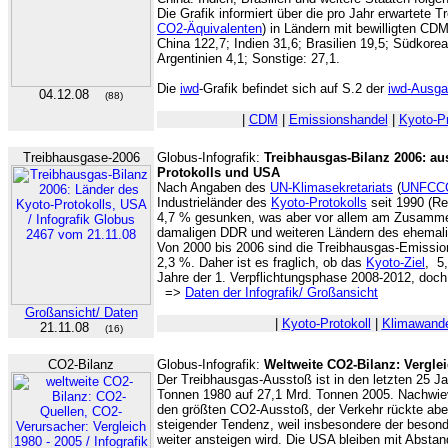
Die Grafik informiert über die pro Jahr erwartete 
CO2-Äquivalenten
) in Ländern mit bewilligten CDM
China 122,7; Indien 31,6; Brasilien 19,5; Südkorea
Argentinien 4,1; Sonstige: 27,1.
Die
iwd
-Grafik befindet sich auf S.2 der
iwd-Ausga
04.12.08
(88)
|
CDM
|
Emissionshandel
|
Kyoto-Pr
Treibhausgase-2006
Globus-Infografik:
Treibhausgas-Bilanz 2006: au
Protokolls und USA
Nach Angaben des
UN-Klimasekretariats
(
UNFCC
Industrieländer des
Kyoto-Protokolls
seit 1990 (Re
4,7 % gesunken, was aber vor allem am Zusammenb
damaligen DDR und weiteren Ländern des ehemalig
Von 2000 bis 2006 sind die Treibhausgas-Emissio
2,3 %. Daher ist es fraglich, ob das
Kyoto-Ziel
, 5
Jahre der 1. Verpflichtungsphase 2008-2012, doch
=>
Daten der Infografik/ Großansicht
Großansicht/ Daten
|
Kyoto-Protokoll
|
Klimawande
21.11.08
(16)
CO2-Bilanz
Globus-Infografik:
Weltweite CO2-Bilanz: Vergle
Der Treibhausgas-Ausstoß ist in den letzten 25 Ja
Tonnen 1980 auf 27,1 Mrd. Tonnen 2005. Nachwiev
den größten CO2-Ausstoß, der Verkehr rückte aber 
steigender Tendenz, weil insbesondere der beson
weiter ansteigen wird. Die USA bleiben mit Abstan