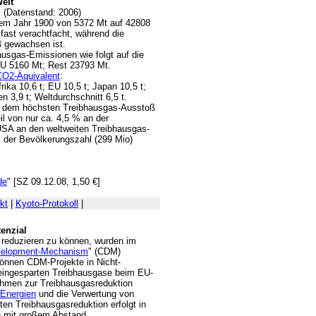
Welt
(Datenstand: 2006)
dem Jahr 1900 von 5372 Mt auf 42808
fast verachtfacht, während die
4 gewachsen ist.
hausgas-Emissionen wie folgt auf die
U 5160 Mt; Rest 23793 Mt.
CO2-Äquivalent
:
ika 10,6 t; EU 10,5 t; Japan 10,5 t;
en 3,9 t; Weltdurchschnitt 6,5 t.
it dem höchsten Treibhausgas-Ausstoß
il von nur ca. 4,5 % an der
 USA an den weltweiten Treibhausgas-
s der Bevölkerungszahl (299 Mio)
de
" [SZ 09.12.08, 1,50 €]
kt
|
Kyoto-Protokoll
|
enzial
 reduzieren zu können, wurden im
velopment-Mechanism
" (CDM)
önnen CDM-Projekte in Nicht-
h eingesparten Treibhausgase beim EU-
hmen zur Treibhausgasreduktion
 Energien
und die Verwertung von
ten Treibhausgasreduktion erfolgt in
en mit großem Abstand.