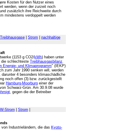
ere Kosten für den Nutzer eines
iert werden, wenn der zurzeit noch
 und zusätzlich ihre Reichweite durch
0 km mindestens verdoppelt werden
Treibhausgase
|
Strom
|
nachhaltige
aft
ftwerke (1153 g CO2/
kWh
) haben unter
 die schlechteste
Treibhausgasbilanz
.
ten Energie- und Klimaprogramm
" (IEKP)
ch zum Jahr 1990 senken will, werden
, darunter 4 besonders klimaschädliche
ng noch offen (3) bzw. zurückgestellt
 war
Hamburg-Moorburg
einer der
n von Schwarz-Grün. Am 30.9.08 wurde
ehmigt
, gegen die der Betreiber
W-Strom
|
Strom
|
ends
l von Industrieländern, die das
Kyoto-