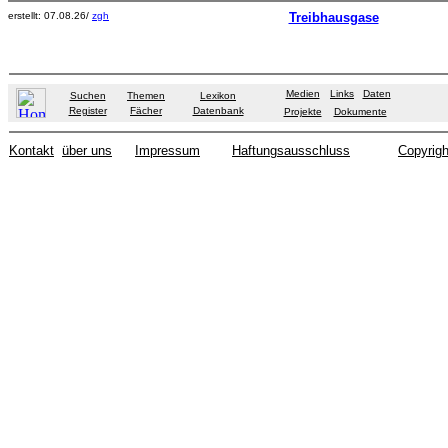
erstellt: 07.08.26/
zgh
Treibhausgase
Medien
Links
Daten
Suchen
Themen
Lexikon
Register
Fächer
Datenbank
Projekte
Dokumente
Kontakt
über uns
Impressum
Haftungsausschluss
Copyrigh