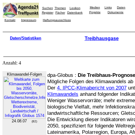
Medien
Links
Daten
Suchen
Themen
Lexikon
Projekte
Dokumente
Register
Fächer
Datenbank
Kontakt
Impressum
Haftungsausschluss
Daten/Statistiken
Treibhausgase
Anzahl: 4
Klimawandel-Folgen
dpa-Globus :
Die Treibhaus-Prognos
Mögliche Folgen des Klimawandels ab 
Der
4. IPCC-Klimabericht von 2007
unt
Klimawandels
anhand folgender Indikat
Weniger Wasservorräte; mehr extreme 
biologische Vielfalt, mehr Infektionskr
landwirtschaftliche Ressourcen; Glet
Die Entwicklung dieser Indikatoren wir
24.08.07
(82)
2050, spezifiziert für folgende Weltre
Lateinamerika, Polarregion, Europa, Afr