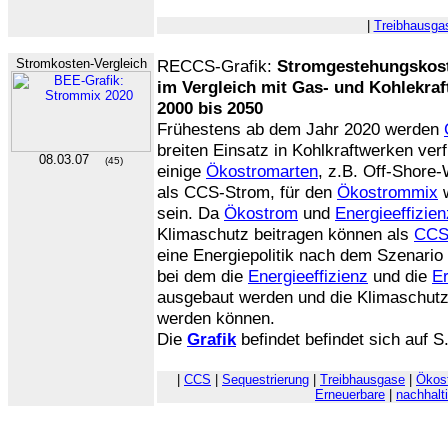
|
Treibhausga
Stromkosten-Vergleich
RECCS-Grafik:
Stromgestehungskost
im Vergleich mit Gas- und Kohlekra
2000 bis 2050
Frühestens ab dem Jahr 2020 werden
breiten Einsatz in Kohlkraftwerken ver
08.03.07
(45)
einige
Ökostromarten
, z.B. Off-Shore-
als CCS-Strom, für den
Ökostrommix
w
sein. Da
Ökostrom
und
Energieeffizien
Klimaschutz beitragen können als
CC
eine Energiepolitik nach dem Szenario
bei dem die
Energieeffizienz
und die
E
ausgebaut werden und die Klimaschutz
werden können.
Die
Grafik
befindet befindet sich auf S
|
CCS
|
Sequestrierung
|
Treibhausgase
|
Ökos
Erneuerbare
|
nachhalt