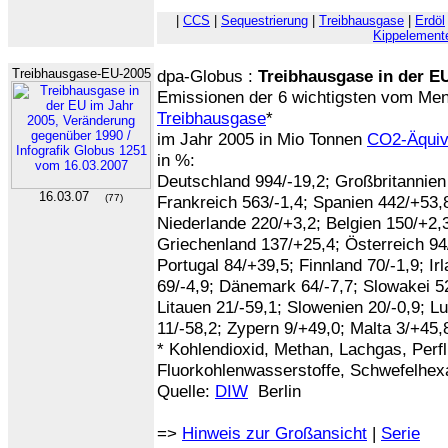
|
CCS
|
Sequestrierung
|
Treibhausgase
|
Erdöl
Kippelement
Treibhausgase-EU-2005
dpa-Globus :
Treibhausgase in der E
Emissionen der 6 wichtigsten vom Me
Treibhausgase
*
im Jahr 2005 in Mio Tonnen
CO2-Äquiv
in %:
Deutschland 994/-19,2; Großbritannien 
16.03.07
(77)
Frankreich 563/-1,4; Spanien 442/+53,8
Niederlande 220/+3,2; Belgien 150/+2,
Griechenland 137/+25,4; Österreich 94
Portugal 84/+39,5; Finnland 70/-1,9; I
69/-4,9; Dänemark 64/-7,7; Slowakei 52
Litauen 21/-59,1; Slowenien 20/-0,9; L
11/-58,2; Zypern 9/+49,0; Malta 3/+45
* Kohlendioxid, Methan, Lachgas, Perfl
Fluorkohlenwasserstoffe, Schwefelhex
Quelle:
DIW
Berlin
=>
Hinweis zur Großansicht
|
Serie