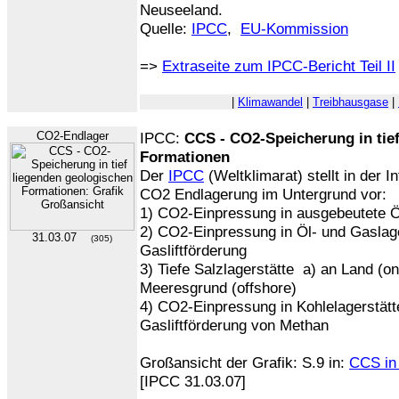
Neuseeland.
Quelle:
IPCC
,
EU-Kommission
=>
Extraseite zum IPCC-Bericht Teil II
|
Klimawandel
|
Treibhausgase
|
CO2-Endlager
IPCC:
CCS - CO2-Speicherung in tie
Formationen
Der
IPCC
(Weltklimarat) stellt in der I
CO2 Endlagerung im Untergrund vor:
1) CO2-Einpressung in ausgebeutete Ö
2) CO2-Einpressung in Öl- und Gaslage
31.03.07
(305)
Gasliftförderung
3) Tiefe Salzlagerstätte a) an Land (o
Meeresgrund (offshore)
4) CO2-Einpressung in Kohlelagerstätt
Gasliftförderung von Methan
Großansicht der Grafik: S.9 in:
CCS in
[IPCC 31.03.07]