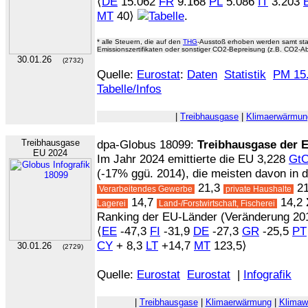
⟨
DE
15.062
FR
9.168
PL
5.086
IT
3.203
MT
40⟩
.
* alle Steuern, die auf den
THG
-Ausstoß erhoben werden samt sta
Emissionszertifikaten oder sonstiger CO2-Bepreisung (z.B. CO2-A
30.01.26
(2732)
Quelle:
Eurostat
:
Daten
Statistik
PM 15.
Tabelle/Infos
|
Treibhausgase
|
Klimaerwärmun
Treibhausgase
dpa-Globus 18099:
Treibhausgase der 
EU 2024
Im Jahr 2024 emittierte die EU 3,228
Gt
(-17% ggü. 2014), die meisten davon in d
21,3
21
Verarbeitendes Gewerbe
private Haushalte
14,7
14,2 
Lagerei
Land-/Forstwirtschaft, Fischerei
Ranking der EU-Länder (Veränderung 201
⟨
EE
-47,3
FI
-31,9
DE
-27,3
GR
-25,5
PT
CY
+ 8,3
LT
+14,7
MT
123,5⟩
30.01.26
(2729)
Quelle:
Eurostat
Eurostat
|
Infografik
|
Treibhausgase
|
Klimaerwärmung
|
Klimaw