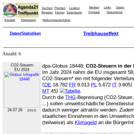
Medien
Links
Daten
Suchen
Themen
Lexikon
Projekte
Dokumente
Register
Fächer
Datenbank
Kontakt
Impressum
Haftungsausschluss
Daten/Statistiken
Treibhauseffekt
Anzahl: 6
CO2-Steuern
dpa-Globus 18448:
CO2-Steuern in der
EU 2024
Im Jahr 2024 nahm die EU insgesamt 5
CO2-Steuern* ein mit folgender Verteilun
⟨
DE
18.782
FR
9.013
PL
5.672
IT
3.605⟩ .
MT
45⟩
.
Durch die
THG
-Bepreisung (CO2-Steuer
...) sollen umweltschädliche Dienstleist
dadurch weniger attraktiv werden. Zudem
24.07.26
(2813)
staatlichen Einnahmen in den Umweltschu
(teilweise) als
Klimageld
an die BürgerIn