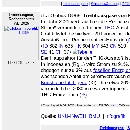
|
Treibhausgase
|
Klimaerwärmung
|
2 °C
Treibhausgase,
dpa-Globus 18369:
Treibhausgase von 
Rechenzentren
Im Jahr 2025 verbrauchten die Rechenze
WE 2025
Strom* verbunden mit einem
THG
-Ausst
Grafik listet die weltweit 20 Länder mit
Ausstoß ihrer Rechenzentren-Hubs (in
g
⟨
ID
682
IN
635
HK
604
MY
543
CN
510⟩ .
SE
41
CH
37⟩
.
Der Hauptfaktor für den THG-Ausstoß is
11.06.26
(2787)
In Indonesien (Rg 1) wird Strom zu 91%,
dagegen nur zu 3% aus
fossilen Energie
wachsenden Anteil am Stromverbrauch d
Künstliche Intelligenz
(KI): ihre etwa 20
vermutlich bis 2030 in etwa verdoppeln
THG-Emissionen (
➔
)
* Zum Vergleich DE 2025: Stromverbrauch 438 TWh (
↗
) THG-Aus
Quelle:
UNU-INWEH
BMU
|
Infografik
|
Treibhausgase
|
S