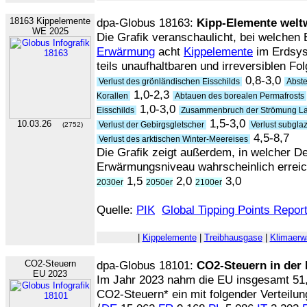
18163 Kippelemente
dpa-Globus 18163:
Kipp-Elemente welt
WE 2025
Die Grafik veranschaulicht, bei welchen
Erwärmung
acht
Kippelemente
im Erdsys
teils unaufhaltbaren und irreversiblen Fol
0,8-3,0
Verlust des grönländischen Eisschilds
Abste
1,0-2,3
Korallen
Abtauen des borealen Permafrosts
1,0-3,0
Eisschilds
Zusammenbruch der Strömung Lab
1,5-3,0
10.03.26
Verlust der Gebirgsgletscher
Verlust subglaz
(2752)
4,5-8,7
Verlust des arktischen Winter-Meereises
Die Grafik zeigt außerdem, in welcher De
Erwärmungsniveau wahrscheinlich erreicht
1,5
2,0
3,0
2030er
2050er
2100er
Quelle:
PIK
Global Tipping Points Repor
|
Kippelemente
|
Treibhausgase
|
Klimaer
CO2-Steuern
dpa-Globus 18101:
CO2-Steuern in der
EU 2023
Im Jahr 2023 nahm die EU insgesamt 5
CO2-Steuern* ein mit folgender Verteilun