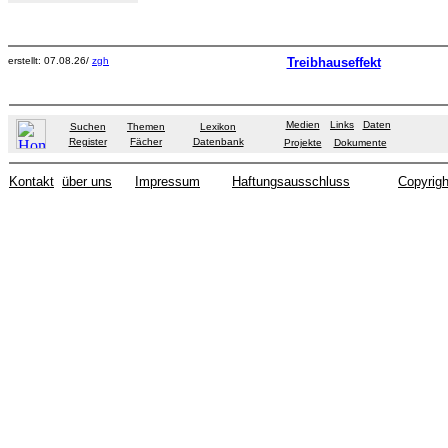
erstellt: 07.08.26/
zgh
Treibhauseffekt
Medien
Links
Daten
Suchen
Themen
Lexikon
Register
Fächer
Datenbank
Projekte
Dokumente
Kontakt
über uns
Impressum
Haftungsausschluss
Copyrigh