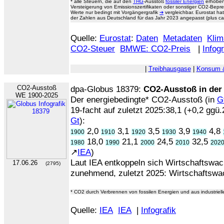
* alle Steuern, die auf den
THG
-Ausstoß
fossiler Energien
erhoben
Versteigerung von Emissionszertifikaten oder sonstiger CO2-Bepr
Werte nur bedingt mit Vorgängergrafik
➔
vergleichbar. Eurostat ha
der Zahlen aus Deutschland für das Jahr 2023 angepasst (plus ca.
Quelle:
Eurostat
:
Daten
Metadaten
Klim
CO2-Steuer
BMWE: CO2-Preis
|
Infogr
|
Treibhausgase
|
Konsum &
CO2-Ausstoß
dpa-Globus 18379:
CO2-Ausstoß in der
WE 1900-2025
Der energiebedingte* CO2-Ausstoß (in
G
19-facht auf zuletzt 2025:38,1 (+0,2 ggü.2
Gt
):
2,0
3,1
3,5
3,9
4,8
1900
1910
1920
1930
1940
18,0
21,1
24,5
32,5
1980
1990
2000
2010
202
↗
IEA
)
Laut IEA entkoppeln sich Wirtschaftsw
17.06.26
(2795)
zunehmend, zuletzt 2025: Wirtschaftsw
* CO2 durch Verbrennen von fossilen Energien und aus industriel
Quelle:
IEA
IEA
|
Infografik