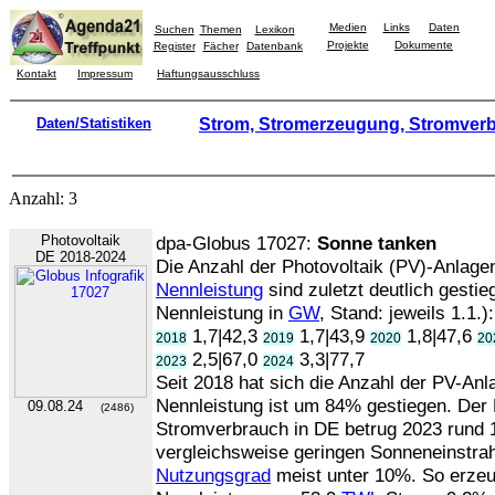
Medien
Links
Daten
Suchen
Themen
Lexikon
Projekte
Dokumente
Register
Fächer
Datenbank
Kontakt
Impressum
Haftungsausschluss
Daten/Statistiken
Strom, Stromerzeugung, Stromver
Anzahl: 3
Photovoltaik
dpa-Globus 17027:
Sonne tanken
DE 2018-2024
Die Anzahl der Photovoltaik (PV)-Anlage
Nennleistung
sind zuletzt deutlich gesti
Nennleistung in
GW
, Stand: jeweils 1.1.):
1,7|42,3
1,7|43,9
1,8|47,6
2018
2019
2020
20
2,5|67,0
3,3|77,7
2023
2024
Seit 2018 hat sich die Anzahl der PV-Anla
Nennleistung ist um 84% gestiegen. De
09.08.24
(2486)
Stromverbrauch in DE betrug 2023 rund
vergleichsweise geringen Sonneneinstrahl
Nutzungsgrad
meist unter 10%. So erze