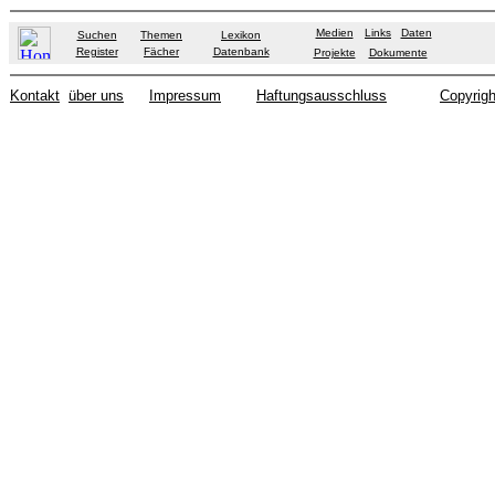
Medien
Links
Daten
Suchen
Themen
Lexikon
Register
Fächer
Datenbank
Projekte
Dokumente
Kontakt
über uns
Impressum
Haftungsausschluss
Copyrigh