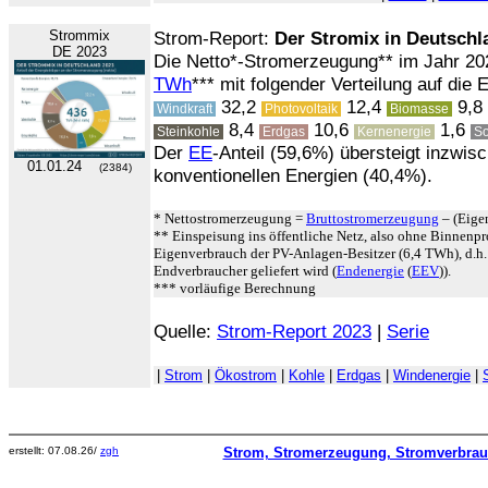
Strommix
Strom-Report:
Der Stromix in Deutschl
DE 2023
Die Netto*-Stromerzeugung** im Jahr 20
TWh
*** mit folgender Verteilung auf die 
32,2
12,4
9,8
Windkraft
Photovoltaik
Biomasse
8,4
10,6
1,6
Steinkohle
Erdgas
Kernenergie
So
Der
EE
-Anteil (59,6%) übersteigt inzwisc
01.01.24
(2384)
konventionellen Energien (40,4%).
* Nettostromerzeugung =
Bruttostromerzeugung
– (Eigen
** Einspeisung ins öffentliche Netz, also ohne Binnen
Eigenverbrauch der PV-Anlagen-Besitzer (6,4 TWh), d.h.
Endverbraucher geliefert wird (
Endenergie
(
EEV
)).
*** vorläufige Berechnung
Quelle:
Strom-Report 2023
|
Serie
|
Strom
|
Ökostrom
|
Kohle
|
Erdgas
|
Windenergie
|
erstellt: 07.08.26/
zgh
Strom, Stromerzeugung, Stromverbra