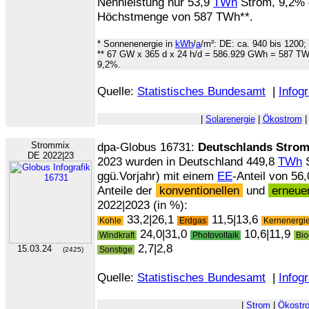
Nennleistung nur 53,9
TWh
Strom, 9,2% 
Höchstmenge von 587 TWh**.
* Sonnenenergie in
kWh
/
a
/m²: DE: ca. 940 bis 1200;
** 67 GW x 365 d x 24 h/d = 586.929 GWh = 587 TW
9,2%.
Quelle:
Statistisches Bundesamt
|
Infogr
|
Solarenergie
|
Ökostrom
Strommix
dpa-Globus 16731:
Deutschlands Stro
DE 2022|23
2023 wurden in Deutschland 449,8
TWh
S
ggü.Vorjahr) mit einem
EE
-Anteil von 56
Anteile der
konventionellen
und
erneue
2022|2023 (in %):
33,2|26,1
11,5|13,6
Kohle
Erdgas
Kernenergi
24,0|31,0
10,6|11,9
Windkraft
Photovoltaik
Bio
2,7|2,8
15.03.24
Sonstige
(2425)
Quelle:
Statistisches Bundesamt
|
Infogr
|
Strom
|
Ökostr