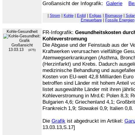
Großansicht der Infografik:
Galerie
Be
|
Strom
|
Kohle
|
Erdöl
|
Erdgas
|
Biomasse
|
Solar
Erneuerbare
|
Fossile Energien
Kohle-Gesundheit
FR-Infografik:
Gesundheitskosten durc
Kohleverstromung
Die Abgase und der Feinstaub aus der V
13.03.13
(475)
Kraftwerken verursachen vielfältige Ges
Atemwegserkrankungen (Asthma, Bronchi
(Herzinfarkt) und Krebs. Dadurch ausgelö
medizinische Behandlung und ausgefallen
Kosten von EU-weit 42,8 Milliarden Euro
betroffen sind Länder mit hohem Anteil v
listet ausgewählte Länder mit ihren jähr
Kohleverstromung in Mrd.€: Polen 8,3; R
Bulgarien 4,6; Griechenland 4,1; Großbri
Frankreich 1,9; Slowakei 0,9; Italien 0,8.
Die
Grafik
ist abgedruckt im Artikel:
Ganz
13.03.13,S.17]