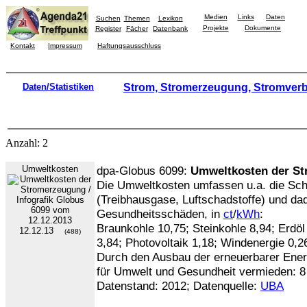
Medien
Links
Daten
Suchen
Themen
Lexikon
Projekte
Dokumente
Register
Fächer
Datenbank
Kontakt
Impressum
Haftungsausschluss
Daten/Statistiken
Strom, Stromerzeugung, Stromver
Anzahl: 2
Umweltkosten
dpa-Globus 6099:
Umweltkosten der S
Die Umweltkosten umfassen u.a. die Sc
(Treibhausgase, Luftschadstoffe) und da
Gesundheitsschäden, in
ct
/
kWh
:
Braunkohle 10,75; Steinkohle 8,94; Erdö
12.12.13
(488)
3,84; Photovoltaik 1,18; Windenergie 0,2
Durch den Ausbau der erneuerbarer Ene
für Umwelt und Gesundheit vermieden: 
Datenstand: 2012; Datenquelle:
UBA