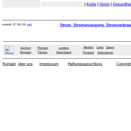
|
Kohle
|
Strom
|
Gesundhei
erstellt: 07.08.26/
zgh
Strom, Stromerzeugung, Stromverbra
Medien
Links
Daten
Suchen
Themen
Lexikon
Register
Fächer
Datenbank
Projekte
Dokumente
Kontakt
über uns
Impressum
Haftungsausschluss
Copyrigh