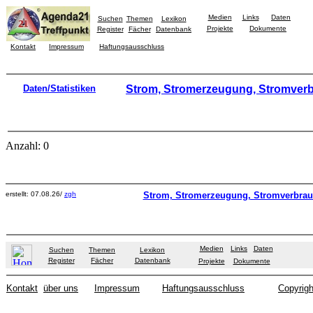
Medien
Links
Daten
Suchen
Themen
Lexikon
Projekte
Dokumente
Register
Fächer
Datenbank
Kontakt
Impressum
Haftungsausschluss
Daten/Statistiken
Strom, Stromerzeugung, Stromver
Anzahl: 0
erstellt: 07.08.26/
zgh
Strom, Stromerzeugung, Stromverbra
Medien
Links
Daten
Suchen
Themen
Lexikon
Register
Fächer
Datenbank
Projekte
Dokumente
Kontakt
über uns
Impressum
Haftungsausschluss
Copyrigh