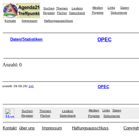
Medien
Links
Daten
Suchen
Themen
Lexikon
Projekte
Dokumente
Register
Fächer
Datenbank
Kontakt
Impressum
Haftungsausschluss
Daten/Statistiken
OPEC
Anzahl: 0
erstellt: 09.08.26/
zgh
OPEC
Medien
Links
Daten
Suchen
Themen
Lexikon
Register
Fächer
Datenbank
Projekte
Dokumente
Kontakt
über uns
Impressum
Haftungsausschluss
Copyrigh