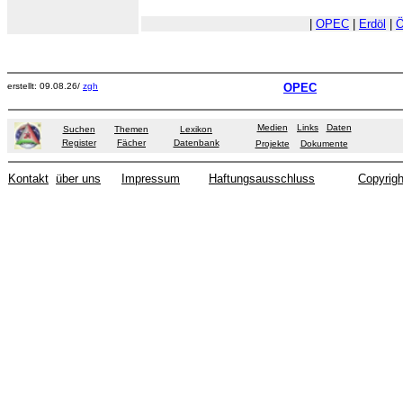
|
OPEC
|
Erdöl
|
Ö
erstellt: 09.08.26/
zgh
OPEC
Medien
Links
Daten
Suchen
Themen
Lexikon
Register
Fächer
Datenbank
Projekte
Dokumente
Kontakt
über uns
Impressum
Haftungsausschluss
Copyrigh