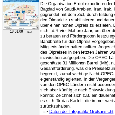
Die Organisation Erdöl exportierender 
Bagdad von Saudi-Arabien, Iran, Irak,
gegründet mit dem Ziel, durch Bildung e
den Ölmarkt zu stabilisieren und daue
über einen hohen Ölpreis zu erzielen. 
sich i.d.R vier Mal pro Jahr, um über 
18.01.08
(31)
zu beraten und Förderquoten festzuleg
Bandbreite für den Ölpreis vorgegeben,
Mitgliedsländer halten sollten. Anges
des Ölpreises in den letzten Jahren w
inzwischen aufgegeben. Die OPEC-Länd
geschätzte 31 Millionen Barrel (Mb), n
Gesamtförderung, was die Preissetzun
begrenzt, zumal wichtige Nicht-OPEC-
eigenständig agierten. In der Vergange
von den OPEC-Ländern nicht besonders 
sich aber künftig je nach Entwwicklun
könnte: Zeichnet sich z.B. ein dauerha
es sich für das Kartell, die immer wer
zurückzuhalten.
=>
Daten der Infografik/ Großansicht