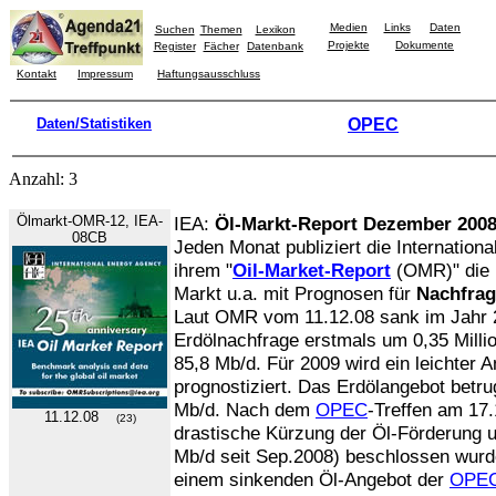
Medien
Links
Daten
Suchen
Themen
Lexikon
Projekte
Dokumente
Register
Fächer
Datenbank
Kontakt
Impressum
Haftungsausschluss
Daten/Statistiken
OPEC
Anzahl: 3
Ölmarkt-OMR-12, IEA-
IEA:
Öl-Markt-Report Dezember 200
08CB
Jeden Monat publiziert die Internationa
ihrem "
Oil-Market-Report
(OMR)" die 
Markt u.a. mit Prognosen für
Nachfrag
Laut OMR vom 11.12.08 sank im Jahr 2
Erdölnachfrage erstmals um 0,35 Millio
85,8 Mb/d. Für 2009 wird ein leichter A
prognostiziert. Das Erdölangebot betr
Mb/d. Nach dem
OPEC
-Treffen am 17.
11.12.08
(23)
drastische Kürzung der Öl-Förderung 
Mb/d seit Sep.2008) beschlossen wurde
einem sinkenden Öl-Angebot der
OPE