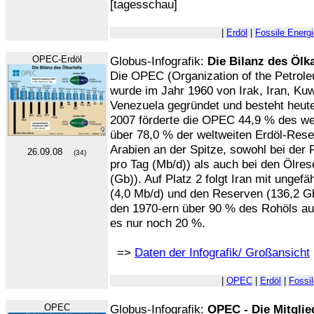
[tagesschau]
|
Erdöl
|
Fossile Energ
OPEC-Erdöl
Globus-Infografik:
Die Bilanz des Ölka
Die OPEC (Organization of the Petrole
wurde im Jahr 1960 von Irak, Iran, Kuw
Venezuela gegründet und besteht heute
2007 förderte die OPEC 44,9 % des we
über 78,0 % der weltweiten Erdöl-Rese
Arabien an der Spitze, sowohl bei der 
26.09.08
(34)
pro Tag (Mb/d)) als auch bei den Ölres
(Gb)). Auf Platz 2 folgt Iran mit ungefä
(4,0 Mb/d) und den Reserven (136,2 Gb
den 1970-ern über 90 % des Rohöls a
es nur noch 20 %.
=>
Daten der Infografik/ Großansicht
|
OPEC
|
Erdöl
|
Fossi
OPEC
Globus-Infografik:
OPEC - Die Mitglie