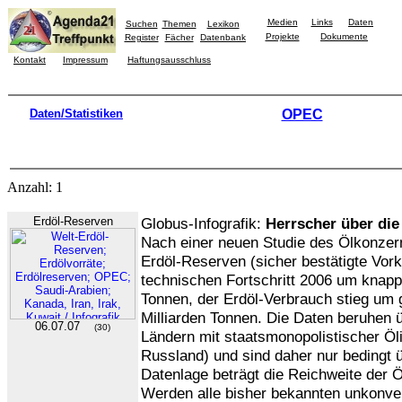
Medien
Links
Daten
Suchen
Themen
Lexikon
Projekte
Dokumente
Register
Fächer
Datenbank
Kontakt
Impressum
Haftungsausschluss
Daten/Statistiken
OPEC
Anzahl: 1
Erdöl-Reserven
Globus-Infografik:
Herrscher über die
Nach einer neuen Studie des Ölkonze
Erdöl-Reserven (sicher bestätigte Vo
technischen Fortschritt 2006 um knapp
Tonnen, der Erdöl-Verbrauch stieg um 
Milliarden Tonnen. Die Daten beruhen
06.07.07
(30)
Ländern mit staatsmonopolistischer Öli
Russland) und sind daher nur bedingt ü
Datenlage beträgt die Reichweite der 
Werden alle bisher bekannten unkonv