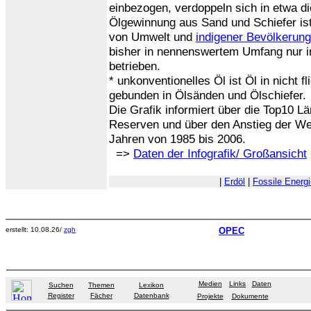
einbezogen, verdoppeln sich in etwa 
Ölgewinnung aus Sand und Schiefer is
von Umwelt und
indigener Bevölkerung
bisher in nennenswertem Umfang nur i
betrieben.
* unkonventionelles Öl ist Öl in nicht f
gebunden in Ölsänden und Ölschiefer.
Die Grafik informiert über die Top10 L
Reserven und über den Anstieg der Wel
Jahren von 1985 bis 2006.
=>
Daten der Infografik/ Großansicht
|
Erdöl
|
Fossile Energ
erstellt: 10.08.26/
zgh
OPEC
Medien
Links
Daten
Suchen
Themen
Lexikon
Register
Fächer
Datenbank
Projekte
Dokumente