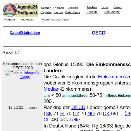
Medien
Links
Daten
Suchen
Themen
Lexikon
Projekte
Dokumente
Register
Fächer
Datenbank
Kontakt
Impressum
Haftungsausschluss
Daten/Statistiken
OECD
Anzahl: 5
Einkommensschichten
dpa-Globus 15090:
Die Einkommenssch
OECD 2019
Ländern
Die Grafik vergleicht die
Einkommensver
wobei vier Einkommensgruppen untersc
Median
-Einkommens):
< 50
50-75
arm
armutsgefährdet
mittleres Einko
200 .
Ranking der
OECD
-Länder gemäß Anteil
17.12.21
(2065)
⟨
SK
71
FI
70
CZ
70
NO
70
DK
69⟩ .. ⟨
J
CL
48⟩
In Deutschland (64%, Rg 18/33) liegt der