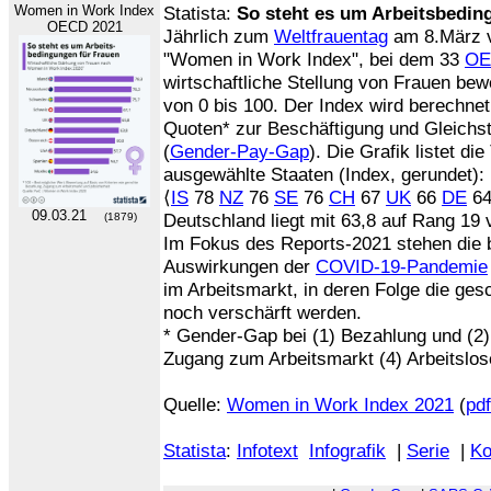
Women in Work Index
Statista:
So steht es um Arbeitsbedin
OECD 2021
Jährlich zum
Weltfrauentag
am 8.März v
"Women in Work Index", bei dem 33
OE
wirtschaftliche Stellung von Frauen bew
von 0 bis 100. Der Index wird berechnet
Quoten* zur Beschäftigung und Gleichst
(
Gender-Pay-Gap
). Die Grafik listet di
ausgewählte Staaten (Index, gerundet):
⟨
IS
78
NZ
76
SE
76
CH
67
UK
66
DE
6
09.03.21
Deutschland liegt mit 63,8 auf Rang 19
(1879)
Im Fokus des Reports-2021 stehen die 
Auswirkungen der
COVID-19-Pandemie
im Arbeitsmarkt, in deren Folge die ge
noch verschärft werden.
* Gender-Gap bei (1) Bezahlung und (2)
Zugang zum Arbeitsmarkt (4) Arbeitslose
Quelle:
Women in Work Index 2021
(
pdf
Statista
:
Infotext
Infografik
|
Serie
|
Ko