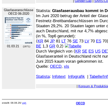
|
Gender-Gap
|
SARS-Co
Glasfaseranschlüsse
Statista:
Glasfaserausbau kommt in D
OECD 06-2020
Im Juni 2020 betrug der Anteil der Glas
Festnetz-Breitbandanschlüssen im Durc
Staaten 29,2%. 20 Staaten lagen unter 
auch Deutschland, mit nur 4,7% abgesc
(in %, Top6 gerundet):
⟨
KR
84
JP
81
LT
76
SE
73
LV
70
ES
70⟩ 
BE
1,3
GR
0,2⟩
01.03.21
(1871)
Durch Vergleich von ⟨
KR
SE
ES
US
DE
Glasfaseranteil in Deutschland nicht nur
Juni 2015 kaum voran gekommen ist.
Quelle:
OECD
,
xls
Statista
:
Infotext
Infografik
|
Tabelle/In
|
Konsum & Produktio
erstellt: 08.08.26/
zgh
OECD