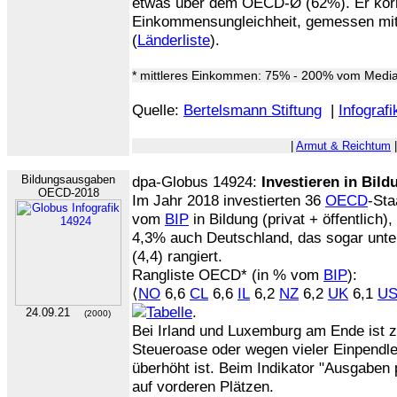
etwas über dem OECD-Ø (62%). Er korre
Einkommensungleichheit, gemessen m
(
Länderliste
).
* mittleres Einkommen: 75% - 200% vom Med
Quelle:
Bertelsmann Stiftung
|
Infografi
|
Armut & Reichtum
Bildungsausgaben
dpa-Globus 14924:
Investieren in Bild
OECD-2018
Im Jahr 2018 investierten 36
OECD
-Sta
vom
BIP
in Bildung (privat + öffentlich)
4,3% auch Deutschland, das sogar unt
(4,4) rangiert.
Rangliste OECD* (in % vom
BIP
):
⟨
NO
6,6
CL
6,6
IL
6,2
NZ
6,2
UK
6,1
U
.
24.09.21
(2000)
Bei Irland und Luxemburg am Ende ist z
Steueroase oder wegen vieler Einpendle
überhöht ist. Beim Indikator "Ausgaben 
auf vorderen Plätzen.