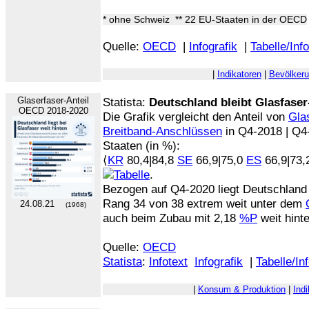
* ohne Schweiz ** 22 EU-Staaten in der OECD
Quelle:
OECD
|
Infografik
|
Tabelle/Inf
|
Indikatoren
|
Bevölker
Glaserfaser-Anteil
Statista:
Deutschland bleibt Glasfase
OECD 2018-2020
Die Grafik vergleicht den Anteil von
Gla
Breitband-Anschlüssen
in Q4-2018 | Q4
Staaten (in %):
⟨
KR
80,4|84,8
SE
66,9|75,0
ES
66,9|73
.
Bezogen auf Q4-2020 liegt Deutschland 
Rang 34 von 38 extrem weit unter dem
24.08.21
(1968)
auch beim Zubau mit 2,18
%P
weit hint
Quelle:
OECD
Statista
:
Infotext
Infografik
|
Tabelle/In
|
Konsum & Produktion
|
Ind