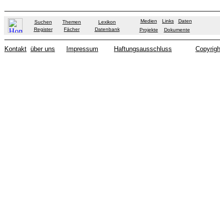
Medien
Links
Daten
Suchen
Themen
Lexikon
Register
Fächer
Datenbank
Projekte
Dokumente
Kontakt
über uns
Impressum
Haftungsausschluss
Copyrigh