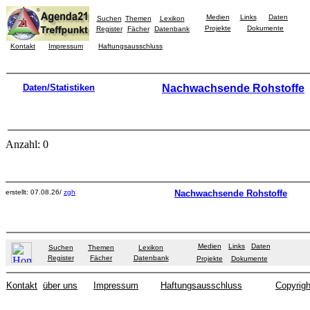
Medien
Links
Daten
Suchen
Themen
Lexikon
Projekte
Dokumente
Register
Fächer
Datenbank
Kontakt
Impressum
Haftungsausschluss
Daten/Statistiken
Nachwachsende Rohstoffe
Anzahl: 0
erstellt: 07.08.26/
zgh
Nachwachsende Rohstoffe
Medien
Links
Daten
Suchen
Themen
Lexikon
Register
Fächer
Datenbank
Projekte
Dokumente
Kontakt
über uns
Impressum
Haftungsausschluss
Copyrigh