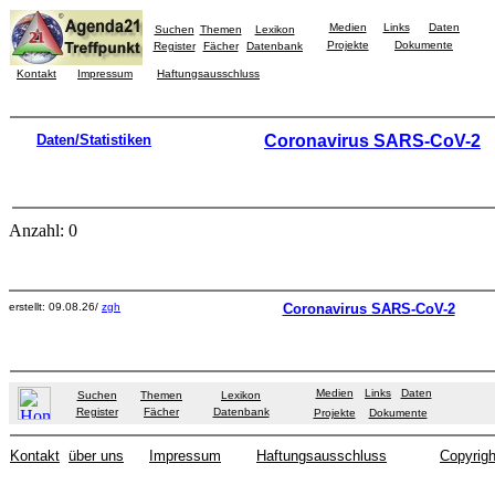
Medien
Links
Daten
Suchen
Themen
Lexikon
Projekte
Dokumente
Register
Fächer
Datenbank
Kontakt
Impressum
Haftungsausschluss
Daten/Statistiken
Coronavirus SARS-CoV-2
Anzahl: 0
erstellt: 09.08.26/
zgh
Coronavirus SARS-CoV-2
Medien
Links
Daten
Suchen
Themen
Lexikon
Register
Fächer
Datenbank
Projekte
Dokumente
Kontakt
über uns
Impressum
Haftungsausschluss
Copyrigh